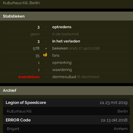
Kulturhaus Kili
,
Berlin
Statistieken
3
·
optredens
geen
·
in de toekomst
3
·
in het verleden
578
×
bekeken
sinds 17 april 2016
35
fans
1
·
opmerking
1
·
waardering
waardeloos
·
stemresultaat
(6 stemmen)
Archief
Legion of Speedcore
za 23 mrt 2019
Kulturhaus Kili
Berlin
ERROR Code
za 13 okt 2018
Brigant
Arnhem