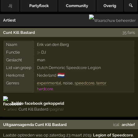
Jij
Partyflock
Community
Overig
🔍
Artiest
Cunt Kill Bastard
35 fans
Naam
Erik van den Berg
Functie
DJ
3×
Geslacht
man
Lid van groep
Dutch Demonic Speedcore Legion
🇳🇱
Herkomst
Nederland
Genres
experimental
, noise,
speedcore
,
terror
hardcore
Zelfde facebook gekoppeld
Cunt Kill Basterd
(pagina)
artiest:
Uitgaansagenda Cunt Kill Bastard
ical
·
archief
Laatste optreden was op zaterdag 23 maart 2019:
Legion of Speedcore
,