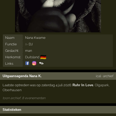
Naam
Nana Kwame
Functie
DJ
8×
Geslacht
man
🇩🇪
Herkomst
Duitsland
Links
Uitgaansagenda Nana K.
ical
·
archief
Laatste optreden was op zaterdag 4 juli 2026:
Ruhr In Love
,
Olgapark
,
Oberhausen
toon archief, 8 evenementen
Statistieken