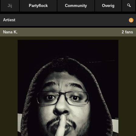
Jij
Partyflock
Community
Overig
🔍
Artiest
Nana K.
2 fans