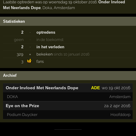
Laatste optreden was op woensdag 19 oktober 2016:
Onder Invloed
Met Neerlands Dope
,
Doka
,
Amsterdam
Statistieken
2
·
optredens
geen
·
in de toekomst
2
·
in het verleden
329
×
bekeken
sinds 10 januari 2016
3
fans
Archief
Onder Invloed Met Neerlands Dope
ADE
wo 19 okt 2016
DOKA
Amsterdam
Eye on the Prize
za 2 apr 2016
Podium Duycker
Hoofddorp