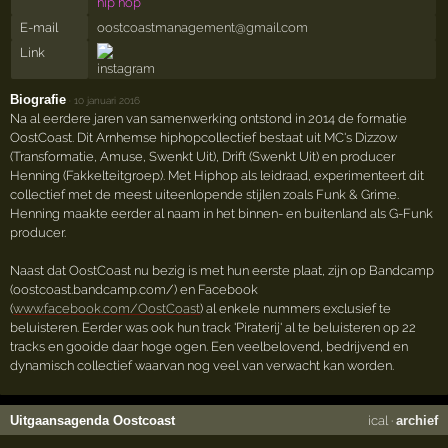
hip hop
E-mail
oostcoastmanagement@gmail.com
Link
Biografie
·
10 januari 2016
Na al eerdere jaren van samenwerking ontstond in 2014 de formatie
OostCoast. Dit Arnhemse hiphopcollectief bestaat uit MC's Dizzow
(Transformatie, Amuse, Swenkt Uit), Drift (Swenkt Uit) en producer
Henning (Fakkelteitgroep). Met Hiphop als leidraad, experimenteert dit
collectief met de meest uiteenlopende stijlen zoals Funk & Grime.
Henning maakte eerder al naam in het binnen- en buitenland als G-Funk
producer.
Naast dat OostCoast nu bezig is met hun eerste plaat, zijn op Bandcamp
(oostcoast.bandcamp.com/) en Facebook
(
www.facebook.com/OostCoast
) al enkele nummers exclusief te
beluisteren. Eerder was ook hun track 'Piraterij' al te beluisteren op 22
tracks en gooide daar hoge ogen. Een veelbelovend, bedrijvend en
dynamisch collectief waarvan nog veel van verwacht kan worden.
Uitgaansagenda Oostcoast
ical
·
archief