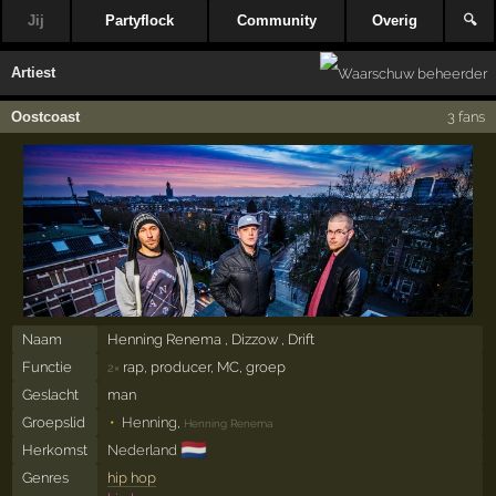
Jij
Partyflock
Community
Overig
🔍
Artiest
Oostcoast
3 fans
Naam
Henning Renema , Dizzow , Drift
Functie
rap, producer, MC, groep
2×
Geslacht
man
Groepslid
Henning
,
Henning Renema
🇳🇱
Herkomst
Nederland
Genres
hip hop