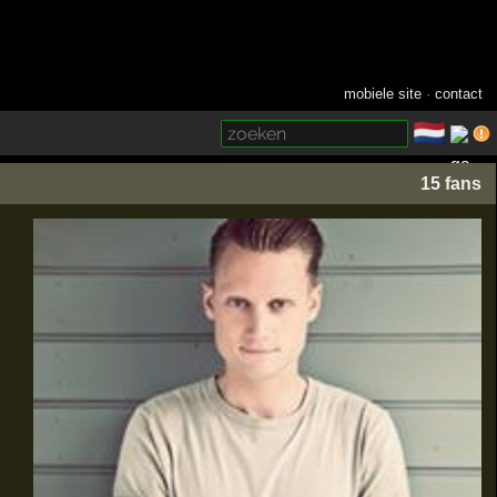
mobiele site
·
contact
🇳🇱
­
15 fans