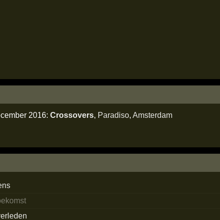
december 2016:
Crossovers
,
Paradiso
,
Amsterdam
ens
toekomst
verleden