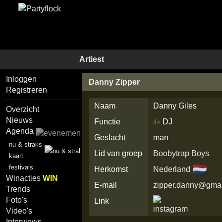
Artiest
Inloggen
Danny Zipper
Registreren
Naam
Danny Giles
Overzicht
Nieuws
Functie
DJ
4×
Agenda
Geslacht
man
nu & straks
Lid van groep
Boobytrap Boys
kaart
🇳🇱
festivals
Herkomst
Nederland
Winacties
WIN
E-mail
zipper.danny@gma
Trends
Foto's
Link
Video's
Interviews