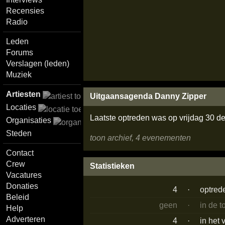
Recensies
Radio
Leden
Forums
Verslagen (leden)
Muziek
Artiesten
Uitgaansagenda Danny Zipper
Locaties
Laatste optreden was op vrijdag 30 
Organisaties
Steden
toon archief, 4 evenementen
Contact
Crew
Statistieken
Vacatures
Donaties
4
·
optred
Beleid
geen
·
in de 
Help
Adverteren
4
·
in het 