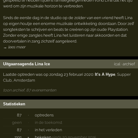
gespeeld te hebben tijdens familiegelegenheden vond Lina dat het tijd
werd om zijn muzikale horizon te verbreden.
Sinds de eerste dag in de studio op de zolder van een vriend heeft Lina
op eigen houtje een enorme muzikale ontwikkeling doorstaan. Door zelf
songteksten te schrijven en beats te creëren op zijn oude Playstation.
Zonder enige zangles heeft Lina het luisteren naar akkoorden en dat
doorvertalen in zang zichzelf aangeleerd.
→ lees meer
Uitgaansagenda Lina Ice
ical
·
archief
Laatste optreden was op zondag 23 februari 2020:
It's A Hype
,
Supper
Club
,
Amsterdam
toon archief, 87 evenementen
Statistieken
87
·
optredens
geen
·
in de toekomst
87
·
in het verleden
1191
×
bekeken
sinds 20 november 2015