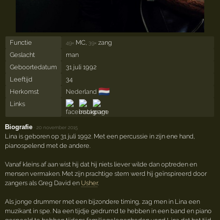
Functie
MC,
zang
49×
39×
Geslacht
man
Geboortedatum
31 juli 1992
Leeftijd
34
🇳🇱
Herkomst
Nederland
Links
Biografie
·
20 november 2015
Lina is geboren op 31 juli 1992. Met een percussie in zijn ene hand,
pianospelend met de andere.
Vanaf kleins af aan wist hij dat hij niets liever wilde dan optreden en
mensen vermaken. Met zijn prachtige stem werd hij geïnspireerd door
zangers als Greg David en
Usher
.
Als jonge drummer met een bijzondere timing, zag men in Lina een
muzikant in spe. Na een tijdje gedrumd te hebben in een band en piano