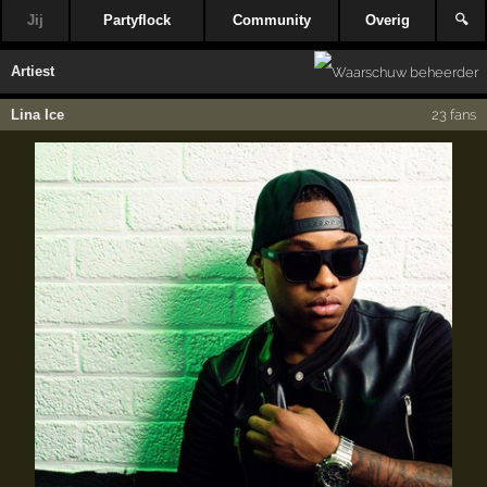
Jij
Partyflock
Community
Overig
🔍
Artiest
Lina Ice
23 fans