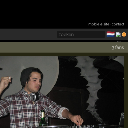
mobiele site
·
contact
🇳🇱
­
3 fans