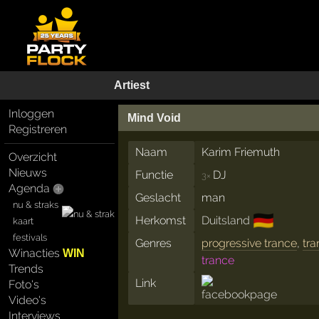
Artiest
Inloggen
Mind Void
Registreren
Naam
Karim Friemuth
Overzicht
Nieuws
Functie
DJ
3×
Agenda
Geslacht
man
nu & straks
🇩🇪
Herkomst
Duitsland
kaart
festivals
Genres
progressive trance
,
tr
Winacties
WIN
trance
Trends
Link
Foto's
Video's
Interviews