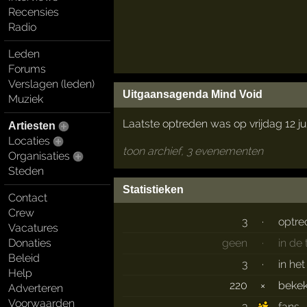
Recensies
Radio
Leden
Forums
Verslagen (leden)
Uitgaansagenda Mind Void
Muziek
Laatste optreden was op vrijdag 12 ju
Artiesten
Locaties
toon archief, 3 evenementen
Organisaties
Steden
Statistieken
Contact
Crew
3
·
optre
Vacatures
geen
·
in de
Donaties
Beleid
3
·
in he
Help
220
×
beke
Adverteren
Voorwaarden
3
fans