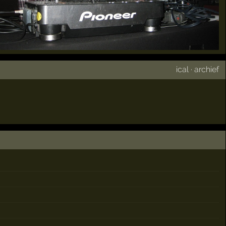
ical
·
archief