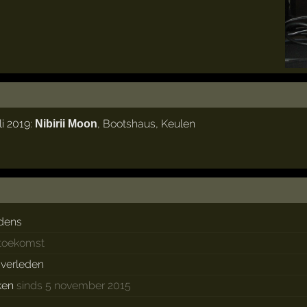
li 2019:
,
Bootshaus
,
Keulen
Nibirii Moon
dens
 toekomst
t verleden
ken
sinds 5 november 2015