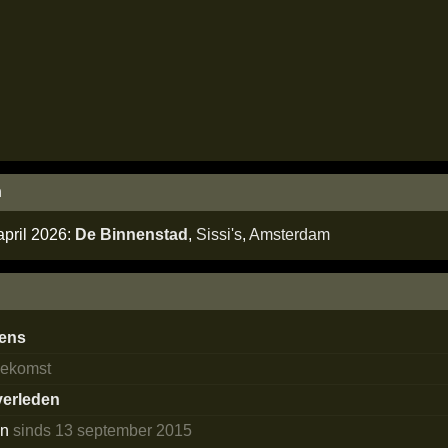
n
april 2026:
De Binnenstad
,
Sissi's
,
Amsterdam
dens
oekomst
 verleden
en
sinds 13 september 2015