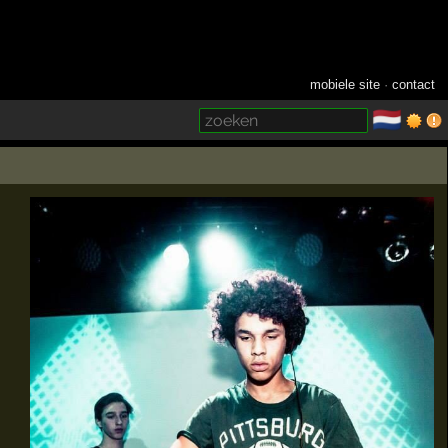
mobiele site
·
contact
🇳🇱
­