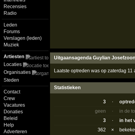
Recensies
Radio
Leden
Forums
Verslagen (leden)
Muziek
Artiesten
Uitgaansagenda Guylian Josefzoo
Locaties
Laatste optreden was op zaterdag 11 
Organisaties
Steden
Statistieken
Contact
Crew
3
·
optre
Vacatures
geen
·
in de t
Donaties
Beleid
3
·
in het
Help
362
×
bekek
Adverteren