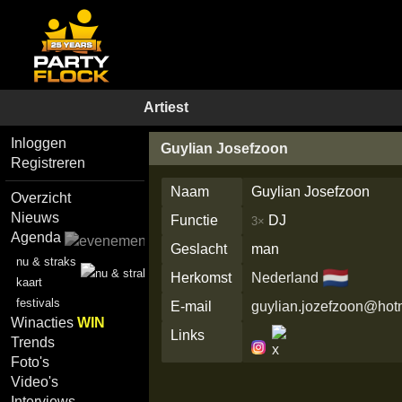
Artiest
Inloggen
Guylian Josefzoon
Registreren
Naam
Guylian Josefzoon
Overzicht
Nieuws
Functie
DJ
3×
Agenda
Geslacht
man
nu & straks
🇳🇱
Herkomst
Nederland
kaart
festivals
E-mail
guylian.jozefzoon@hotm
Winacties
WIN
Links
Trends
Foto's
Video's
Interviews