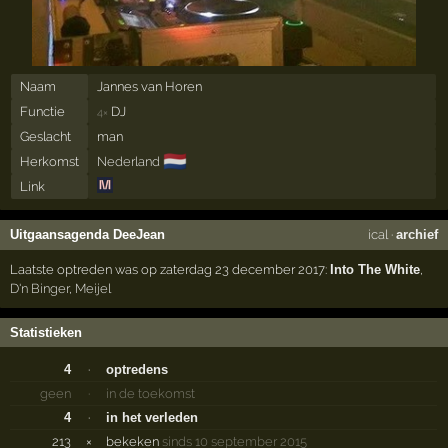
Naam
Jannes van Horen
Functie
DJ
4×
Geslacht
man
🇳🇱
Herkomst
Nederland
Link
Uitgaansagenda DeeJean
ical
·
archief
Laatste optreden was op zaterdag 23 december 2017:
Into The White
,
D'n Binger
,
Meijel
Statistieken
4
·
optredens
geen
·
in de toekomst
4
·
in het verleden
213
×
bekeken
sinds 10 september 2015