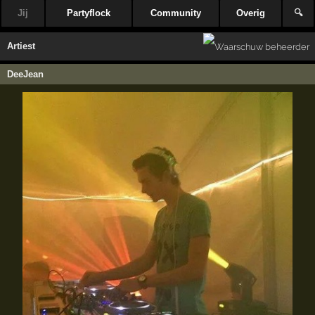
Jij
Partyflock
Community
Overig
🔍
Artiest
DeeJean