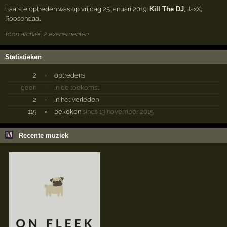
Laatste optreden was op vrijdag 25 januari 2019:
Kill The DJ
,
JaxX
,
Roosendaal
toon archief, 2 evenementen
Statistieken
2
·
optredens
geen
·
in de toekomst
2
·
in het verleden
115
×
bekeken
sinds 13 november 2015
Recente muziek