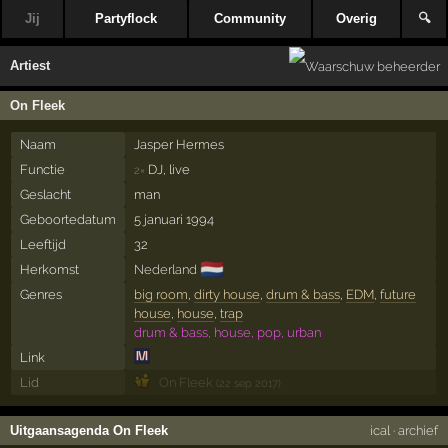
Jij
Partyflock
Community
Overig
🔍
Artiest
On Fleek
Naam
Jasper Hermes
Functie
DJ, live
2×
Geslacht
man
Geboortedatum
5 januari 1994
Leeftijd
32
🇳🇱
Herkomst
Nederland
Genres
big room
,
dirty house
,
drum & bass
,
EDM
,
future
house
,
house
,
trap
drum & bass, house, pop, urban
Link
Lid
On Fleek
(22 sep 2017)
Uitgaansagenda On Fleek
ical
·
archief