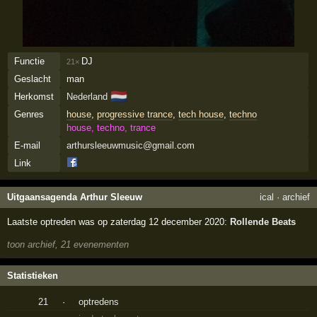
Functie
DJ
21×
Geslacht
man
🇳🇱
Herkomst
Nederland
Genres
house
,
progressive trance
,
tech house
,
techno
house, techno, trance
E-mail
arthursleeuwmusic@gmail.com
Link
Uitgaansagenda Arthur Sleeuw
ical
·
archief
Laatste optreden was op zaterdag 12 december 2020:
Rollende Beats
toon archief, 21 evenementen
Statistieken
21
·
optredens