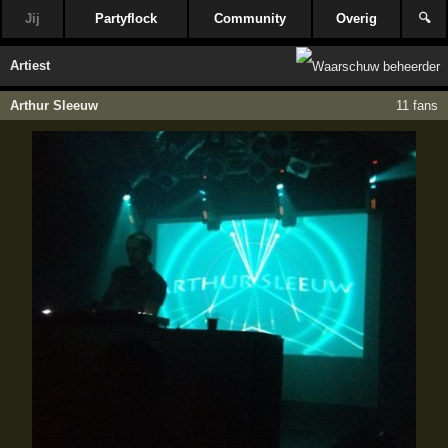
Jij
Partyflock
Community
Overig
🔍
Artiest
Arthur Sleeuw
11 fans