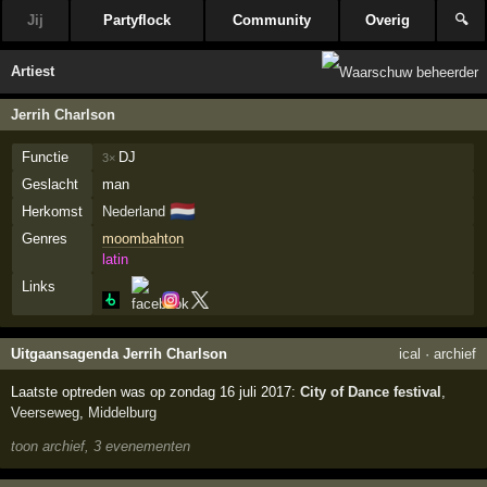
Jij
Partyflock
Community
Overig
🔍
Artiest
Jerrih Charlson
Functie
DJ
3×
Geslacht
man
🇳🇱
Herkomst
Nederland
Genres
moombahton
latin
Links
Uitgaansagenda Jerrih Charlson
ical
·
archief
Laatste optreden was op zondag 16 juli 2017:
City of Dance festival
,
Veerseweg
,
Middelburg
toon archief, 3 evenementen