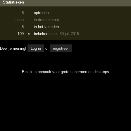
Statistieken
3
·
optredens
geen
·
in de toekomst
3
·
in het verleden
109
×
bekeken
sinds 30 juli 2015
Deel je mening!
Log in
of
registreer
Bekijk in opmaak voor grote schermen en desktops