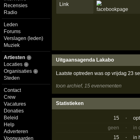
Link
Recensies
Radio
Leden
Forums
Verslagen (leden)
Muziek
Artiesten
Uitgaansagenda Lakabo
Locaties
Organisaties
Laatste optreden was op vrijdag 23 
Steden
toon archief, 15 evenementen
Contact
Crew
Statistieken
Vacatures
Donaties
Beleid
15
·
op
Help
geen
·
in
Adverteren
15
·
in 
Voorwaarden