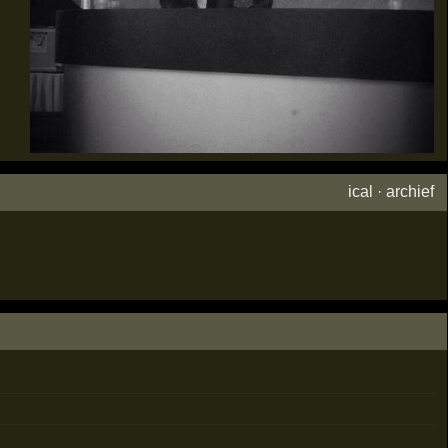
ical
·
archief