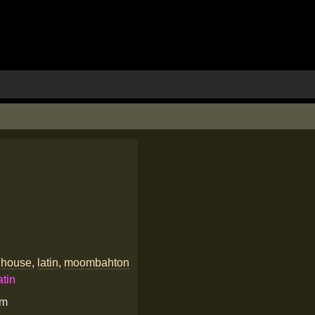
,
house
,
latin
,
moombahton
atin
om