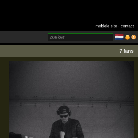
mobiele site
·
contact
🇳🇱
­
7 fans