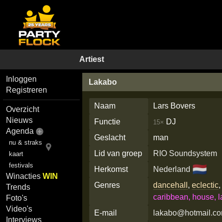
Artiest
Inloggen
Lakabo
Registreren
Naam
Lars Bovers
Overzicht
Nieuws
Functie
DJ
15×
Agenda
Geslacht
man
nu & straks
Lid van groep
RIO Soundsystem
kaart
festivals
🇳🇱
Herkomst
Nederland
Winacties
WIN
Genres
dancehall
,
eclectic
Trends
caribbean, house, l
Foto's
Video's
E-mail
lakabo@hotmail.c
Interviews