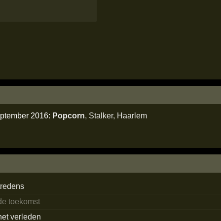
september 2016:
Popcorn
,
Stalker
,
Haarlem
tredens
 de toekomst
het verleden