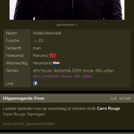
geschiedenis: 1
Naam
Abdel Kleinveld
Functie
DJ
39×
Geslacht
man
🇲🇦
Herkomst
Marokko
🇳🇱
Woonachtig
Nederland
Genres
afro house
,
dancehall
,
EDM
,
house
,
r&b
,
urban
afro, caribbean, house, r&b, urban
Link
Uitgaansagenda Vines
ical
·
archief
Laatste optreden was op woensdag 10 oktober 2018:
Carre Rouge
,
Carre Rouge
,
Nijmegen
toon archief, 39 evenementen