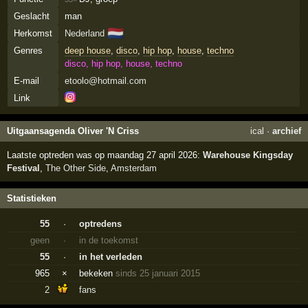
Geslacht
man
🇳🇱
Herkomst
Nederland
Genres
deep house
,
disco
,
hip hop
,
house
,
techno
disco, hip hop, house, techno
E-mail
etoolo@hotmail.com
Link
Uitgaansagenda Oliver 'N Criss
ical
·
archief
Laatste optreden was op maandag 27 april 2026:
Warehouse Kingsday
Festival
,
The Other Side
,
Amsterdam
Statistieken
55
·
optredens
geen
·
in de toekomst
55
·
in het verleden
965
×
bekeken
sinds 25 januari 2015
2
fans