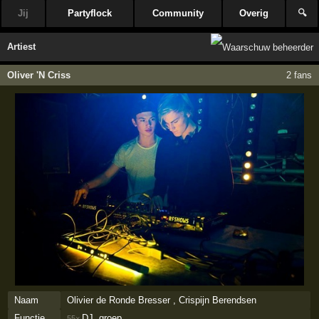
Jij
Partyflock
Community
Overig
🔍
Artiest
Oliver 'N Criss
2 fans
Naam
Olivier de Ronde Bresser , Crispijn Berendsen
Functie
DJ, groep
55×