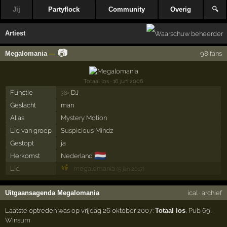
Jij
Partyflock
Community
Overig
🔍
Artiest
📷
Megalomania
—
98 fans
Totaal los
· 16 juni 2006
Functie
DJ
38×
Geslacht
man
Alias
Mystery Motion
Lid van groep
Suspicious Mindz
Gestopt
ja
🇳🇱
Herkomst
Nederland
Lid
megalomania
(5 jan 2017)
Uitgaansagenda Megalomania
ical
·
archief
Laatste optreden was op vrijdag 26 oktober 2007:
Totaal los
,
Pub 69
,
Winsum