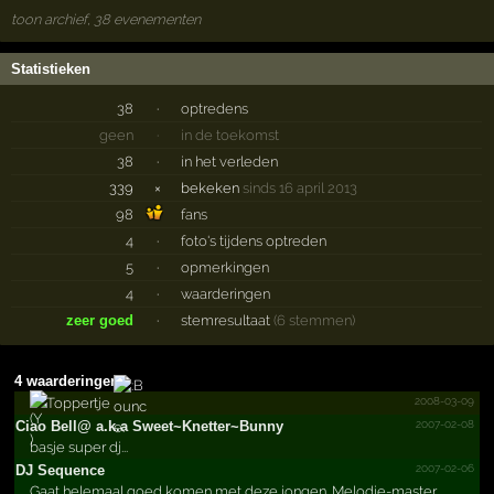
toon archief, 38 evenementen
Statistieken
38
·
optredens
geen
·
in de toekomst
38
·
in het verleden
339
×
bekeken
sinds 16 april 2013
98
fans
4
·
foto's tijdens optreden
5
·
opmerkingen
4
·
waarderingen
zeer goed
·
stemresultaat
(6 stemmen)
4 waarderingen
2008-03-09
Toppertje
2007-02-08
Ciao Bell@­ a.­k.­a Sweet~­Knette­r~Bunn­y
basje super dj...
2007-02-06
DJ Sequence
Gaat helemaal goed komen met deze jongen. Melodie-master