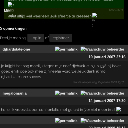
2006-12-17
Mic
weet altijd wel weer een leuk sfeertje te creeeren
5 opmerkingen
Deel je mening!
Log in
of
registreer
djhardstate-one
10 januari 2007 23:16
je krijght het nog moeilijk tegen mijn neef djchuck-e in juni 538 hij is vet
goed en ik doe ook mee zijn neefje word wel leuk denk ik moi
djhardstate-one succes
laatste aanpassing
10 januari 2007 23:17
megalomania
14 januari 2007 17:30
hehe, ik vrees dat een confrontatie met gerard in 5 er niet meer in zit