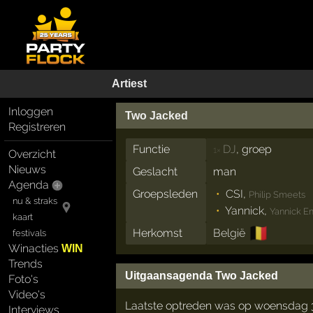
Artiest
Inloggen
Two Jacked
Registreren
Functie
DJ
, groep
1×
Overzicht
Nieuws
Geslacht
man
Agenda
Groepsleden
CSI
,
Philip Smeets
nu & straks
Yannick
,
Yannick 
kaart
🇧🇪
Herkomst
België
festivals
Winacties
WIN
Trends
Uitgaansagenda Two Jacked
Foto's
Video's
Laatste optreden was op woensdag 
Interviews