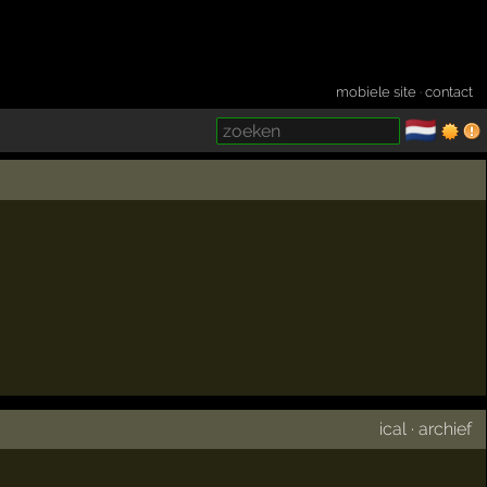
mobiele site
·
contact
🇳🇱
­
ical
·
archief