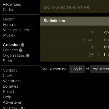
Recensies
toon archief, 1 evenement
Radio
Leden
Statistieken
Forums
Verslagen (leden)
1
·
op
Muziek
geen
·
in
Artiesten
1
·
in
Locaties
77
×
be
Organisaties
Steden
Deel je mening!
Log in
of
registree
Contact
Crew
Vacatures
Donaties
Beleid
Help
Adverteren
Voorwaarden