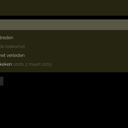
treden
 de toekomst
 het verleden
keken
sinds 2 maart 2015
r