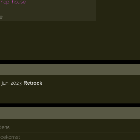
 hop, house
 juni 2023:
Retrock
dens
 toekomst