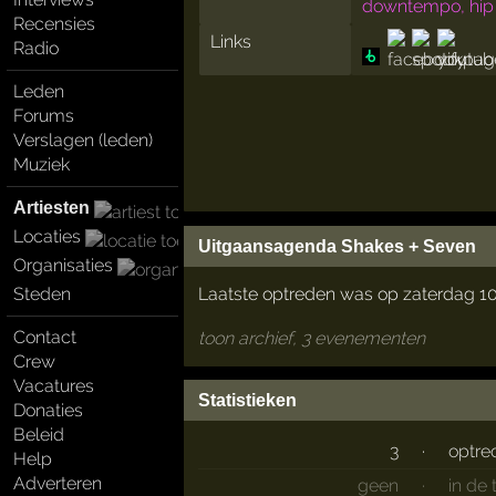
downtempo, hip
Recensies
Links
Radio
Leden
Forums
Verslagen (leden)
Muziek
Artiesten
Locaties
Uitgaansagenda Shakes + Seven
Organisaties
Laatste optreden was op zaterdag 10
Steden
Contact
toon archief, 3 evenementen
Crew
Vacatures
Statistieken
Donaties
Beleid
3
·
optre
Help
Adverteren
geen
·
in de