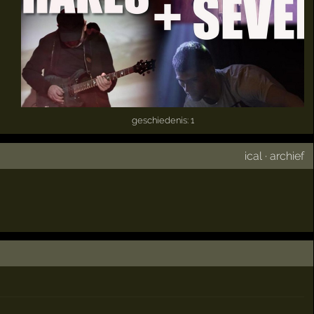
geschiedenis: 1
ical
·
archief