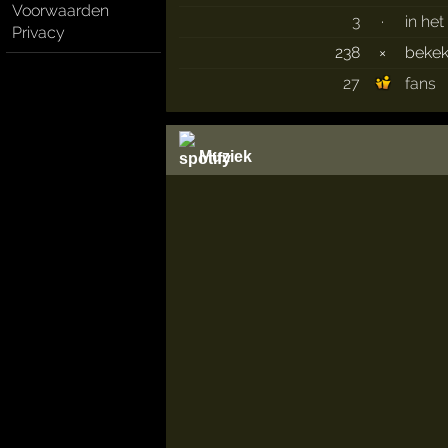
Voorwaarden
3
·
in het
Privacy
238
×
beke
27
fans
Muziek