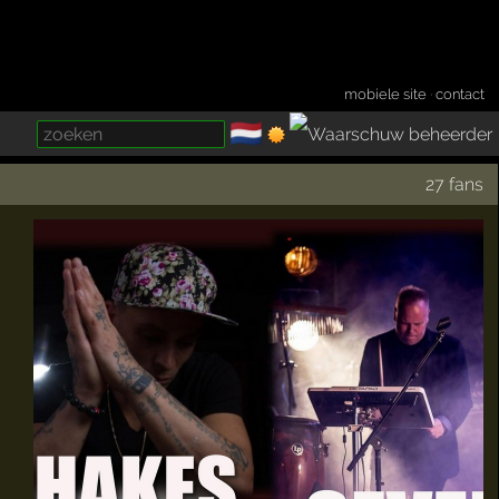
mobiele site
·
contact
🇳🇱
­
27 fans