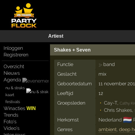
Artiest
Inloggen
Shakes + Seven
Registreren
Functie
band
3×
Overzicht
Nieuws
Geslacht
mix
Agenda
Geboortedatum
11 november 20
nu & straks
Leeftijd
12
kaart
festivals
Groepsleden
Cay-T
,
Cathy K
Winacties
WIN
Chris Shakes
,
Trends
🇳🇱
Herkomst
Nederland
Foto's
Video's
Genres
ambient
,
deep h
Interviews