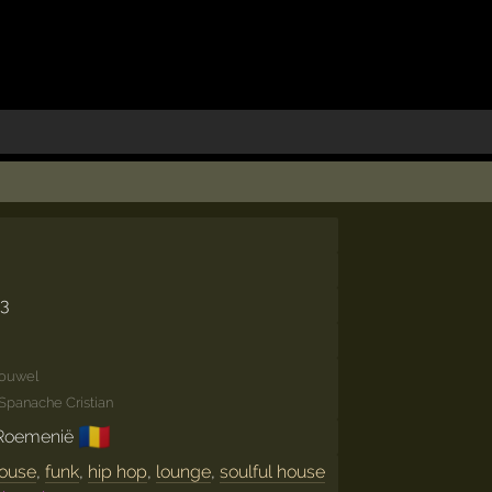
13
rouwel
Spanache Cristian
🇷🇴
Roemenië
ouse
,
funk
,
hip hop
,
lounge
,
soulful house