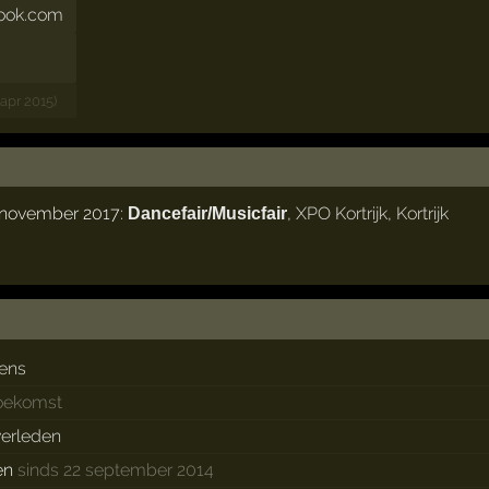
look.com
 apr 2015)
 november 2017:
,
XPO Kortrijk
,
Kortrijk
Dancefair/Musicfair
ens
toekomst
verleden
en
sinds 22 september 2014