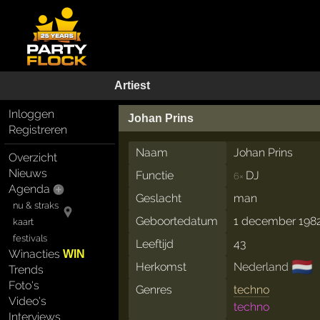
Artiest
Inloggen
Johan Prins
Registreren
Naam
Johan Prins
Overzicht
Nieuws
Functie
DJ
6×
Agenda
Geslacht
man
nu & straks
Geboortedatum
1 december 198
kaart
festivals
Leeftijd
43
Winacties
WIN
🇳🇱
Herkomst
Nederland
Trends
Foto's
Genres
techno
Video's
techno
Interviews