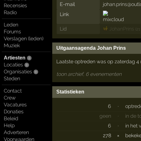
E-mail
johan.prins@out
Recensies
Radio
Link
Leden
Lid
JohanPrins
(21
Forums
Verslagen (leden)
Muziek
Uitgaansagenda Johan Prins
Artiesten
Laatste optreden was op zaterdag 4
Locaties
Organisaties
toon archief, 6 evenementen
Steden
Contact
Statistieken
Crew
Vacatures
6
·
optred
Donaties
geen
·
in de 
Beleid
Help
6
·
in het 
Adverteren
278
×
bekek
Voorwaarden