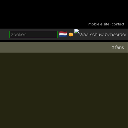
mobiele site
·
contact
🇳🇱
­
2 fans