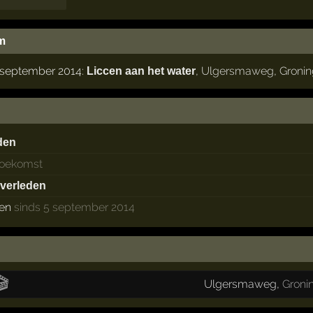
m
 september 2014:
,
Ulgersmaweg
,
Groni
Liccen aan het water
den
 toekomst
 verleden
ken
sinds 5 september 2014
🎬
Ulgersmaweg
,
Groni