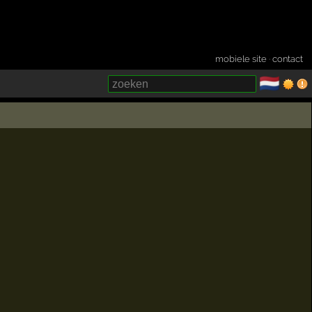
mobiele site
·
contact
🇳🇱
­