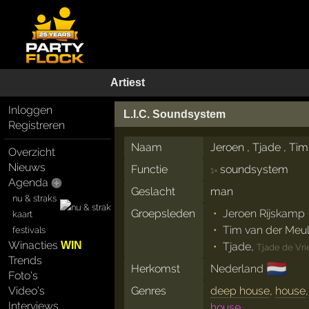
Artiest
Inloggen
L.I.C. Soundsystem
Registreren
Naam
Jeroen , Tjade , Tim
Overzicht
Nieuws
Functie
soundsystem
1×
Agenda
Geslacht
man
nu & straks
Groepsleden
Jeroen Rijskamp
kaart
Tim van der Meu
festivals
Winacties
WIN
Tjade
,
Tjade de Vri
Trends
🇳🇱
Herkomst
Nederland
Foto's
Video's
Genres
deep house
,
house
Interviews
house