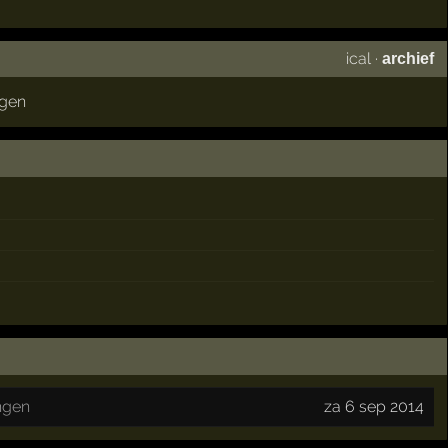
ical
·
archief
ngen
ngen
za 6 sep 2014