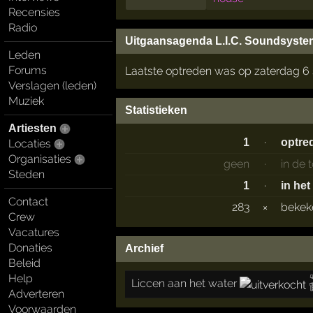
Recensies
Radio
Uitgaansagenda L.I.C. Soundsyste
Leden
Forums
Laatste optreden was op zaterdag 6
Verslagen (leden)
Muziek
Statistieken
Artiesten
·
1
optre
Locaties
Organisaties
geen
·
in de
Steden
·
1
in het
Contact
283
×
beke
Crew
Vacatures
Donaties
Archief
Beleid
Help
Liccen aan het water
Adverteren
Voorwaarden