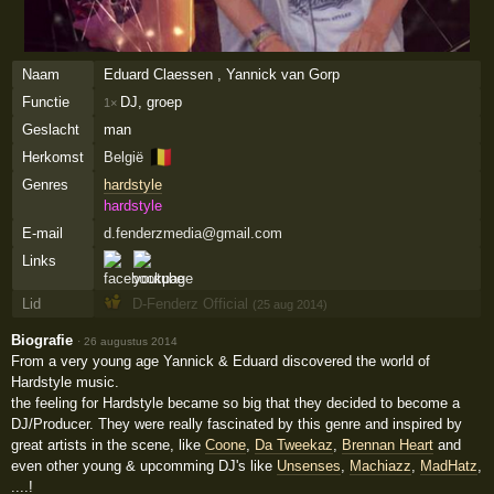
Naam
Eduard Claessen , Yannick van Gorp
Functie
DJ, groep
1×
Geslacht
man
🇧🇪
Herkomst
België
Genres
hardstyle
hardstyle
E-mail
d.fenderzmedia@gmail.com
Links
Lid
D-Fenderz Official
(25 aug 2014)
Biografie
·
26 augustus 2014
From a very young age Yannick & Eduard discovered the world of
Hardstyle music.
the feeling for Hardstyle became so big that they decided to become a
DJ/Producer. They were really fascinated by this genre and inspired by
great artists in the scene, like
Coone
,
Da Tweekaz
,
Brennan Heart
and
even other young & upcomming DJ's like
Unsenses
,
Machiazz
,
MadHatz
,
....!