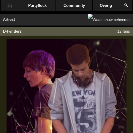
Jij
Partyflock
Community
Overig
🔍
Artiest
D-Fenderz
12 fans