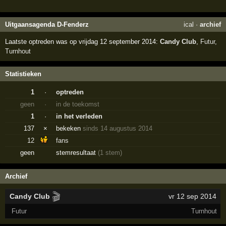
Uitgaansagenda D-Fenderz
ical
·
archief
Laatste optreden was op vrijdag 12 september 2014:
Candy Club
,
Futur
,
Turnhout
Statistieken
1
·
optreden
geen
·
in de toekomst
1
·
in het verleden
137
×
bekeken
sinds 14 augustus 2014
12
fans
geen
stemresultaat
(1 stem)
Archief
🎬
Candy Club
vr 12 sep 2014
Futur
Turnhout