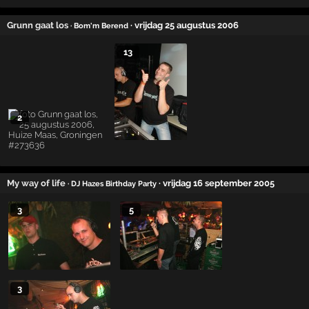
Grunn gaat los
· vrijdag 25 augustus 2006
· Bom'm Berend
13
2
My way of life
· vrijdag 16 september 2005
· DJ Hazes Birthday Party
3
5
3