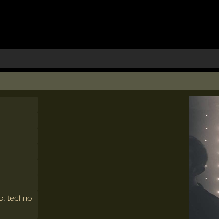
ro
,
techno