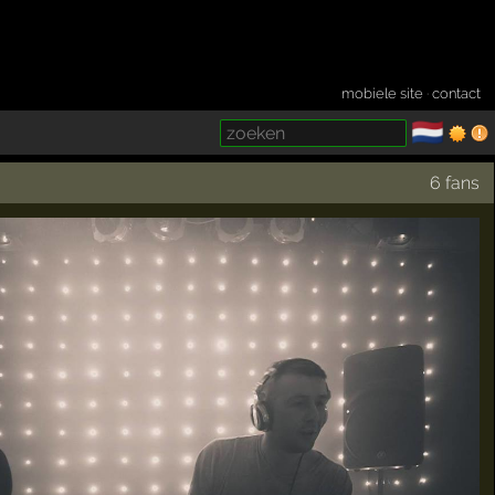
mobiele site
·
contact
🇳🇱
­
6 fans