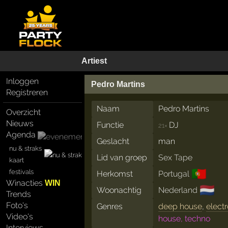
Artiest
Inloggen
Pedro Martins
Registreren
Naam
Pedro Martins
Overzicht
Nieuws
Functie
DJ
21×
Agenda
Geslacht
man
nu & straks
Lid van groep
Sex Tape
kaart
🇵🇹
festivals
Herkomst
Portugal
Winacties
WIN
🇳🇱
Woonachtig
Nederland
Trends
Foto's
Genres
deep house
,
elect
Video's
house, techno
Interviews