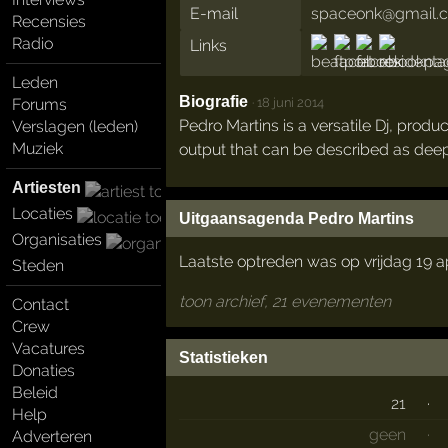
E-mail
spaceonk@gmail.
Recensies
Radio
Links
Leden
Biografie
·
18 juni 2014
Forums
Pedro Martins is a versatile Dj, prod
Verslagen (leden)
Muziek
output that can be described as deep,
Artiesten
Locaties
Uitgaansagenda Pedro Martins
Organisaties
Laatste optreden was op vrijdag 19 ap
Steden
toon archief, 21 evenementen
Contact
Crew
Vacatures
Statistieken
Donaties
Beleid
21
·
Help
geen
·
Adverteren