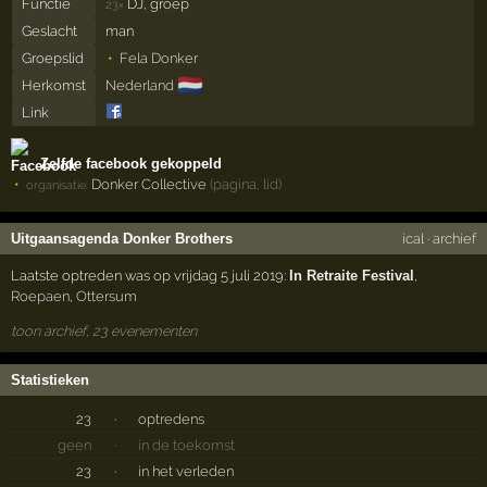
Functie
DJ, groep
23×
Geslacht
man
Groepslid
Fela Donker
🇳🇱
Herkomst
Nederland
Link
Zelfde facebook gekoppeld
Donker Collective
(pagina, lid)
organisatie:
Uitgaansagenda Donker Brothers
ical
·
archief
Laatste optreden was op vrijdag 5 juli 2019:
In Retraite Festival
,
Roepaen
,
Ottersum
toon archief, 23 evenementen
Statistieken
23
·
optredens
geen
·
in de toekomst
23
·
in het verleden