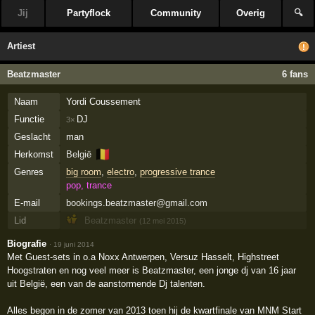
Jij
Partyflock
Community
Overig
🔍
Artiest
Beatzmaster
6 fans
Naam
Yordi Coussement
Functie
DJ
3×
Geslacht
man
🇧🇪
Herkomst
België
Genres
big room
,
electro
,
progressive trance
pop, trance
E-mail
bookings.beatzmaster@gmail.com
Lid
Beatzmaster
(12 mei 2015)
Biografie
·
19 juni 2014
Met Guest-sets in o.a Noxx Antwerpen, Versuz Hasselt, Highstreet
Hoogstraten en nog veel meer is Beatzmaster, een jonge dj van 16 jaar
uit België, een van de aanstormende Dj talenten.
Alles begon in de zomer van 2013 toen hij de kwartfinale van MNM Start