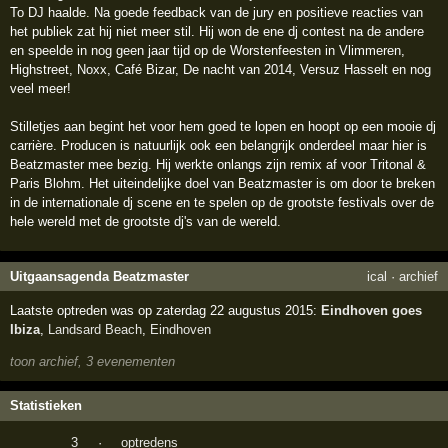
To DJ haalde. Na goede feedback van de jury en positieve reacties van
het publiek zat hij niet meer stil. Hij won de ene dj contest na de andere
en speelde in nog geen jaar tijd op de Worstenfeesten in Vlimmeren,
Highstreet, Noxx, Café Bizar, De nacht van 2014, Versuz Hasselt en nog
veel meer!
Stilletjes aan begint het voor hem goed te lopen en hoopt op een mooie dj
carrière. Producen is natuurlijk ook een belangrijk onderdeel maar hier is
Beatzmaster mee bezig. Hij werkte onlangs zijn remix af voor Tritonal &
Paris Blohm. Het uiteindelijke doel van Beatzmaster is om door te breken
in de internationale dj scene en te spelen op de grootste festivals over de
hele wereld met de grootste dj's van de wereld.
Uitgaansagenda Beatzmaster
ical
·
archief
Laatste optreden was op zaterdag 22 augustus 2015:
Eindhoven goes
Ibiza
,
Landsard Beach
,
Eindhoven
toon archief, 3 evenementen
Statistieken
3
·
optredens