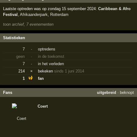
Laatste optreden was op zondag 15 september 2024:
Caribbean & Afro
Festival
,
Afrikaanderpark
,
Rotterdam
toon archief, 7 evenementen
Statistieken
7
·
optredens
geen
·
in de toekomst
7
·
in het verleden
214
×
bekeken
sinds 1 juni 2014
1
fan
Fans
uitgebreid
·
beknopt
Coert