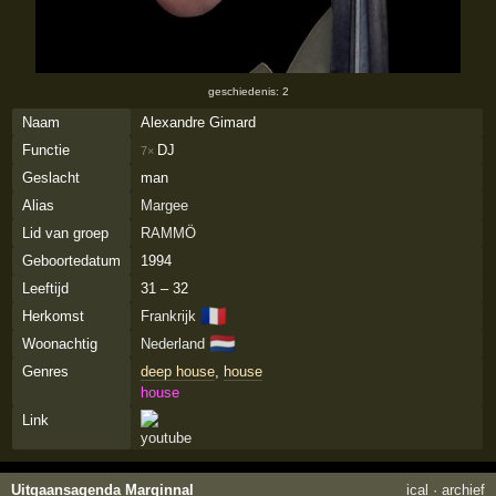
geschiedenis: 2
Naam
Alexandre Gimard
Functie
DJ
7×
Geslacht
man
Alias
Margee
Lid van groep
RAMMÖ
Geboortedatum
1994
Leeftijd
31 – 32
🇫🇷
Herkomst
Frankrijk
🇳🇱
Woonachtig
Nederland
Genres
deep house
,
house
house
Link
Uitgaansagenda Marginnal
ical
·
archief