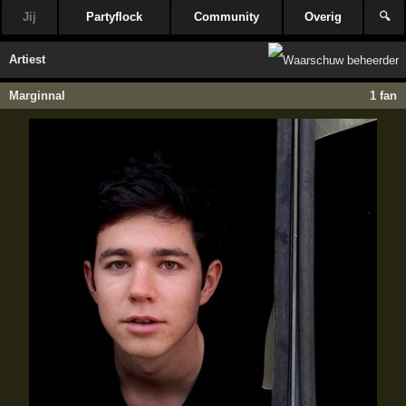
Jij
Partyflock
Community
Overig
🔍
Artiest
Marginnal
1 fan