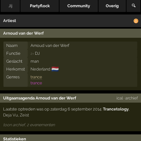
Jij
Partyflock
Community
Overig
🔍
Artiest
Arnoud van der Werf
Naam
Arnoud van der Werf
Functie
DJ
2×
Geslacht
man
🇳🇱
Herkomst
Nederland
Genres
trance
trance
Uitgaansagenda Arnoud van der Werf
ical
·
archief
Laatste optreden was op zaterdag 6 september 2014:
Trancetology
,
Deja Vu
,
Zeist
toon archief, 2 evenementen
Statistieken