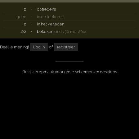
2
·
optredens
geen
·
in de toekomst
2
·
in het verleden
122
×
bekeken
sinds 30 mei 2014
Deel je mening!
Log in
of
registreer
Bekijk in opmaak voor grote schermen en desktops