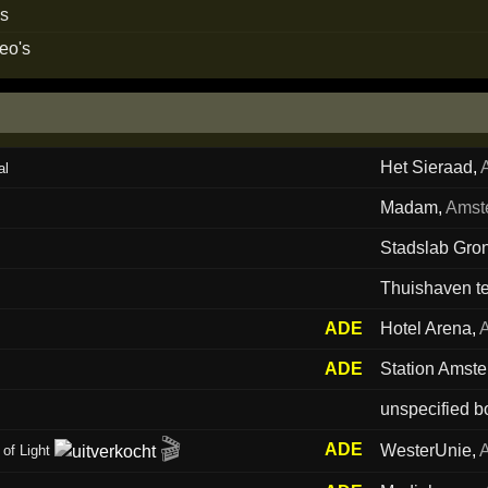
ns
eo's
Het Sieraad
,
al
Madam
,
Amst
Stadslab Gro
Thuishaven te
ADE
Hotel Arena
,
ADE
Station Amst
unspecified b
🎬
ADE
WesterUnie
,
of Light