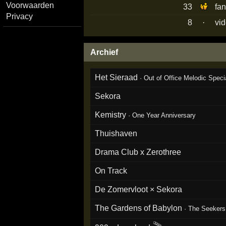
Voorwaarden
33
fa
Privacy
8
·
vid
Archief
Het Sieraad
·
Out of Office Melodic Speci
Sekora
Kemistry
·
One Year Anniversary
Thuishaven
Drama Club x Zerothree
On Track
De Zomervloot × Sekora
The Gardens of Babylon
·
The Seekers 