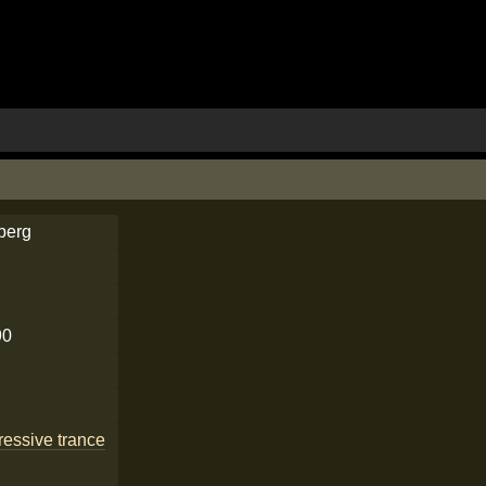
berg
90
ressive trance