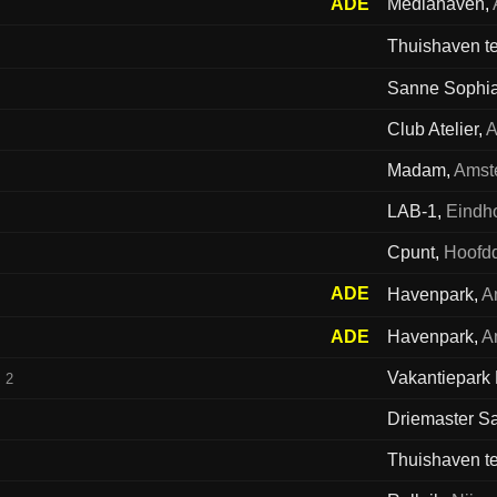
ADE
Mediahaven
,
Thuishaven te
Sanne Sophi
Club Atelier
,
A
Madam
,
Amst
LAB-1
,
Eindh
Cpunt
,
Hoofd
ADE
Havenpark
,
A
ADE
Havenpark
,
A
Vakantiepark
2
Driemaster S
Thuishaven te