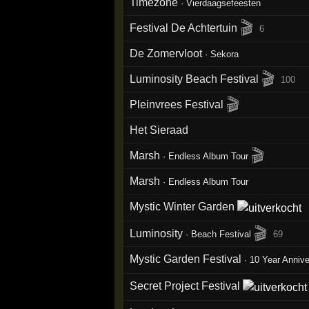
Timezone
·
Vierdaagsefeesten
🎬
Festival De Achtertuin
6
De Zomervloot
·
Sekora
🎬
Luminosity Beach Festival
100
🎬
Pleinvrees Festival
Het Sieraad
🎬
Marsh
·
Endless Album Tour
Marsh
·
Endless Album Tour
Mystic Winter Garden
🎬
Luminosity
·
Beach Festival
69
Mystic Garden Festival
·
10 Year Annive
Secret Project Festival