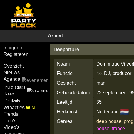
Artiest
Inloggen
Deeparture
Registreren
Naam
Dominique Vijver
Overzicht
Nieuws
Functie
DJ, producer
43×
Agenda
Geslacht
man
nu & straks
Geboortedatum
22 september 19
kaart
festivals
Leeftijd
35
Winacties
WIN
🇳🇱
Herkomst
Nederland
Trends
Foto's
Genres
deep house
,
prog
Video's
house, trance
Interviews