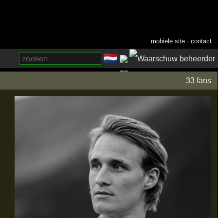
mobiele site
·
contact
🇳🇱
­
33 fans