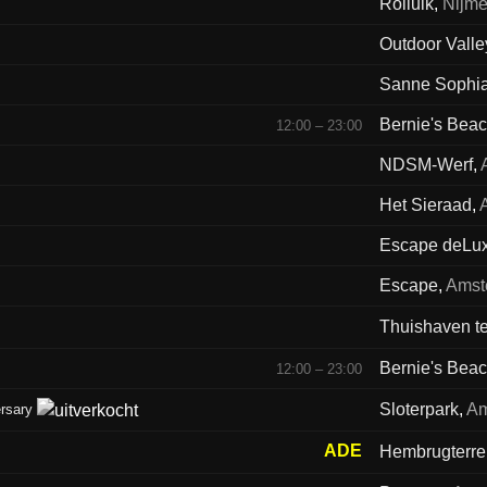
Rolluik
,
Nijm
Outdoor Valle
Sanne Sophi
Bernie's Bea
12:00 – 23:00
NDSM-Werf
,
Het Sieraad
,
Escape deLu
Escape
,
Amst
Thuishaven te
Bernie's Bea
12:00 – 23:00
Sloterpark
,
Am
rsary
ADE
Hembrugterre