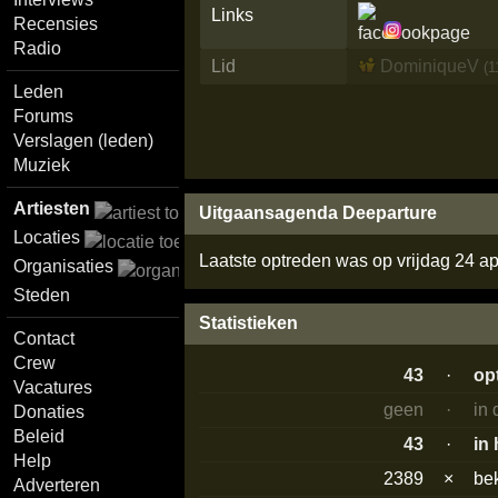
Links
Recensies
Radio
Lid
DominiqueV
(1
Leden
Forums
Verslagen (leden)
Muziek
Artiesten
Uitgaansagenda Deeparture
Locaties
Laatste optreden was op vrijdag 24 ap
Organisaties
Steden
Statistieken
Contact
Crew
43
·
op
Vacatures
geen
·
in
Donaties
Beleid
43
·
in
Help
2389
×
be
Adverteren