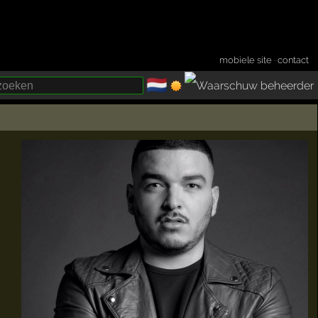
mobiele site
·
contact
🇳🇱
­