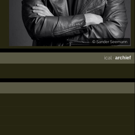
©
Sander Seemann
ical
·
archief