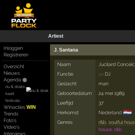
Artiest
Inloggen
J. Santana
Registreren
Naam
Jucilard Concei
Overzicht
Nieuws
Functie
DJ
17×
Agenda
Geslacht
man
nu & straks
Geboortedatum
24 mei 1989
kaart
festivals
Leeftijd
37
Winacties
WIN
🇳🇱
Herkomst
Nederland
Trends
Foto's
Genres
r&b
,
soulful hou
Video's
house, r&b
Interviews