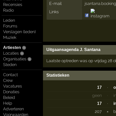
E-mail
jsantana.booki
Recensies
Radio
Links
Leden
Forums
Verslagen (leden)
Muziek
Artiesten
Uitgaansagenda J. Santana
Locaties
Organisaties
Laatste optreden was op vrijdag 28 o
Steden
Contact
Statistieken
Crew
Vacatures
·
17
o
Donaties
geen
·
i
Beleid
Help
·
17
i
Adverteren
207
×
b
Voorwaarden