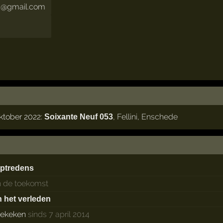
ng@gmail.com
ktober 2022:
,
Fellini
,
Enschede
Soixante Neuf 053
ptredens
n de toekomst
n het verleden
ekeken
sinds 7 april 2014