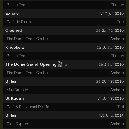
Bollee Events
Rhenen
Exhale
vr 3 jun 2016
Café de Pineut
Ede
Crashed
za 21 mei 2016
The Dome Event Centre
Arnhem
Knockerz
za 16 apr 2016
Bollee Events
Rhenen
🎬
The Dome Grand Opening
za 2 apr 2016
2
The Dome Event Centre
Arnhem
Bijles
za 26 mrt 2016
Max Brothers
Arnhem
Stiftuuuh
vr 18 mrt 2016
Café & Restaurant De Merckt
Tiel
Bijles
wo 8 jul 2015
Club Supreme
Arnhem