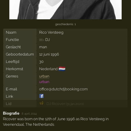
geschiedenis: 1
Naam
Rico Versteeg
Functie
DJ
86×
Geslacht
man
Geboortedatum
12 juni 1996
Leeftijd
30
🇳🇱
Herkomst
Nederland
Genres
urban
urban
E-mail
office@dutchdjbooking.com
Link
Lid
DJ Ricover
(31 jan 2020)
Biografie
·
8 april 2014
Ricover was born on the 12th of June 1996 as Rico Versteeg in
Veenendaal, The Netherlands