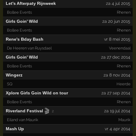
Let's Afterpaty Rijnweek
za 4 jul 2015
Bollee Events
Rhenen
Girls Goin' Wild
za 20 jun 2015
Bollee Events
Rhenen
Rene's Bday Bash
vr 8 mei 2015
De Heeren van Ruysdael
Veenendaal
Girls Goin' Wild
za 27 dec 2014
Bollee Events
Rhenen
Wingerz
za 8 nov 2014
SQ
Heerde
Xplore Girls Goin Wild on tour
za 27 sep 2014
Bollee Events
Rhenen
🎬
Riverland Festival
za 19 jul 2014
2
Eiland van Maurik
Maurik
Mash Up
vr 4 apr 2014