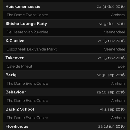
Huiskamer sessie
za 31 dec 2016
The Dome Event Centre
Arnhem
Shisha Lounge Party
vr 9 dec 2016
De Heeren van Ruysdael
Veenendaal
X-Clusive
vr 25 nov 2016
Discotheek Dak van de Markt
Veenendaal
Takeover
vr 25 nov 2016
Café de Pineut
Ede
Bazig
vr 30 sep 2016
The Dome Event Centre
Arnhem
Behaviour
za 10 sep 2016
The Dome Event Centre
Arnhem
Back 2 School
vr 2 sep 2016
The Dome Event Centre
Arnhem
Flowlicious
za 18 jun 2016