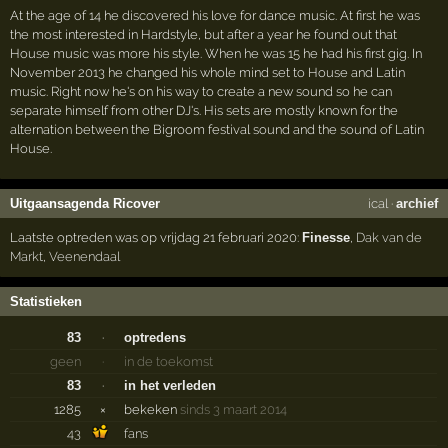
At the age of 14 he discovered his love for dance music. At first he was
the most interested in Hardstyle, but after a year he found out that
House music was more his style. When he was 15 he had his first gig. In
November 2013 he changed his whole mind set to House and Latin
music. Right now he's on his way to create a new sound so he can
separate himself from other DJ's. His sets are mostly known for the
alternation between the Bigroom festival sound and the sound of Latin
House.
Uitgaansagenda Ricover
ical
·
archief
Laatste optreden was op vrijdag 21 februari 2020:
Finesse
,
Dak van de
Markt
,
Veenendaal
Statistieken
83
·
optredens
geen
·
in de toekomst
83
·
in het verleden
1285
×
bekeken
sinds 3 maart 2014
43
fans