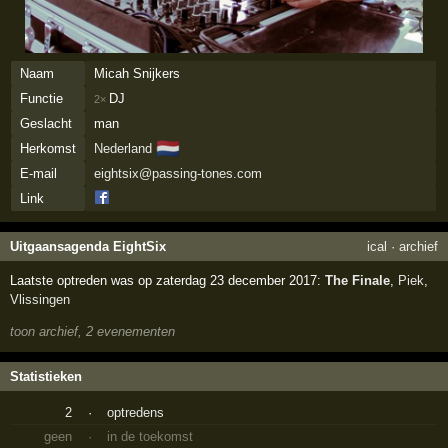
Naam
Micah Snijkers
Functie
DJ
2×
Geslacht
man
🇳🇱
Herkomst
Nederland
E-mail
eightsix@passing-tones.com
Link
Uitgaansagenda EightSix
ical
·
archief
Laatste optreden was op zaterdag 23 december 2017:
The Finale
,
Piek
,
Vlissingen
toon archief, 2 evenementen
Statistieken
2
·
optredens
geen
·
in de toekomst