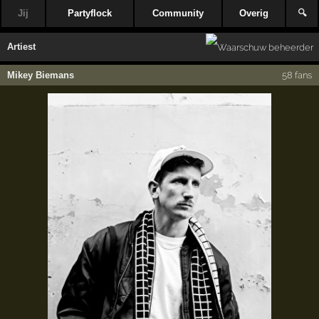
Jij
Partyflock
Community
Overig
🔍
Artiest
Mikey Biemans
58 fans