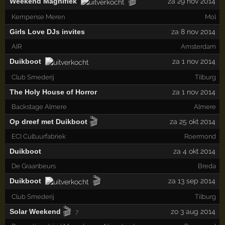
🎬
Weekend Magnifiek
za 29 nov 2014
Kempense Meren
Mol
Girls Love DJs invites
za 8 nov 2014
AIR
Amsterdam
Duikboot
za 1 nov 2014
Club Smederij
Tilburg
The Holy House of Horror
za 1 nov 2014
Backstage Almere
Almere
🎬
Op dreef met Duikboot
za 25 okt 2014
ECI Cultuurfabriek
Roermond
Duikboot
za 4 okt 2014
De Graanbeurs
Breda
🎬
Duikboot
za 13 sep 2014
Club Smederij
Tilburg
🎬
Solar Weekend
zo 3 aug 2014
7