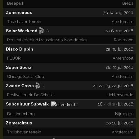
Breepark
Breda
Zomercircus
zo 14 aug 2016
Thuishaven terrein
Amsterdam
🎬
Solar Weekend
za 6 aug 2016
8
Recreatiegebied Maasplassen: Noorderplas
Roermond
Disco Dippin
za 30 jul 2016
FLUOR
Amersfoort
Super Social
do 21 jul 2016
Chicago Social Club
Amsterdam
🎬
Zwarte Cross
21
,
22
,
23
,
24
jul 2016
4
Festivalterrein De Schans
Lichtenvoorde
Subcultuur Subwalk
18
/ di 19
jul 2016
De Lindenberg
Nijmegen
Zomercircus
zo 10 jul 2016
Thuishaven terrein
Amsterdam