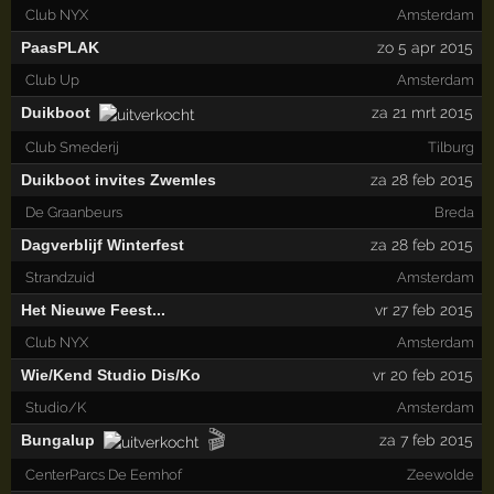
Club NYX
Amsterdam
PaasPLAK
zo 5 apr 2015
Club Up
Amsterdam
Duikboot
za 21 mrt 2015
Club Smederij
Tilburg
Duikboot invites Zwemles
za 28 feb 2015
De Graanbeurs
Breda
Dagverblijf Winterfest
za 28 feb 2015
Strandzuid
Amsterdam
Het Nieuwe Feest...
vr 27 feb 2015
Club NYX
Amsterdam
Wie/Kend Studio Dis/Ko
vr 20 feb 2015
Studio/K
Amsterdam
🎬
Bungalup
za 7 feb 2015
CenterParcs De Eemhof
Zeewolde