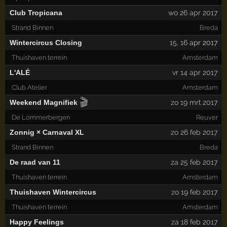
Club Tropicana
wo 26 apr 2017
Strand Binnen
Breda
Wintercircus Closing
15
,
16
apr 2017
Thuishaven terrein
Amsterdam
L'ALÉ
vr 14 apr 2017
Club Atelier
Amsterdam
🎬
Weekend Magnifiek
zo 19 mrt 2017
De Lommerbergen
Reuver
Zonnig × Carnaval XL
zo 26 feb 2017
Strand Binnen
Breda
De raad van 11
za 25 feb 2017
Thuishaven terrein
Amsterdam
Thuishaven Wintercircus
zo 19 feb 2017
Thuishaven terrein
Amsterdam
Happy Feelings
za 18 feb 2017