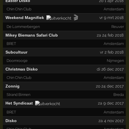
Easter Disko
zo 1 apr 2018
Chin Chin Club
Amsterdam
🎬
Weekend Magnifiek
vr 9 mrt 2018
De Lommerbergen
Reuver
Mikey Biemans Safari Club
za 24 feb 2018
BRET
Amsterdam
Subcultuur
vr 2 feb 2018
Doornroosje
Nijmegen
Christmas Disko
di 26 dec 2017
Chin Chin Club
Amsterdam
Zonnig
zo 24 dec 2017
Strand Binnen
Breda
Het Syndicaat
za 9 dec 2017
BRET
Amsterdam
Disko
za 4 nov 2017