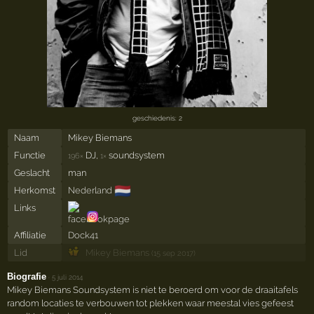
geschiedenis: 2
Naam
Mikey Biemans
Functie
DJ,
soundsystem
196×
1×
Geslacht
man
🇳🇱
Herkomst
Nederland
Links
Affiliatie
Dock41
Lid
Mikey Biemans
(15 sep 2017)
Biografie
·
5 juli 2014
Mikey Biemans Soundsystem is niet te beroerd om voor de draaitafels
random locaties te verbouwen tot plekken waar meestal vies gefeest