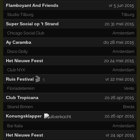
Flamboyant And Friends
vr 5 jun 2015
Studio Tilburg
Tilburg
Super Social op 't Strand
zo 31 mei 2015
Chicago Social Club
Amsterdam
Ay Caramba
do 28 mei 2015
Disco Dolly
Amsterdam
Het Nieuwe Feest
zo 24 mei 2015
Club NYX
Amsterdam
🎬
Ruis Festival
vr 22 mei 2015
5
Floriadeterrein
Venlo
Club Tropicana
zo 26 apr 2015
Strand Binnen
Breda
Konungsklapper
zo 26 apr 2015
Bar Italia
Amsterdam
Het Nieuwe Feest
vr 24 apr 2015