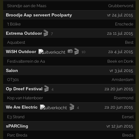
Strandje aan de Maas
Grubbenvorst
Broodje Aap serveert Poolparty
vr 24 jul 2015
't Bölke
Enschede
🎬
Extrema Outdoor
za 11 jul 2015
7
Aquabest
Best
🎬
WiSH Outdoor
za 4 jul 2015
10
Festivalterrein de Aa
Beek en Donk
Salon
vr 3 jul 2015
OT301
Amsterdam
🎬
Op Dreef Festival
za 20 jun 2015
4
Kop van Hatenboer
Roermond
🎬
We Are Electric
za 20 jun 2015
4
E3 Strand
Eersel
sPARCling
vr 12 jun 2015
Parc Breda
Breda