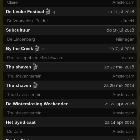
Claire
Amsterdam
🎬
De Leuke Festival
za 21 jul 2018
4
De Voorveldse Polder
Utrecht
Subcultuur
do 19 jul 2018
De Lindenberg
Nijmegen
🎬
By the Creek
za 7 jul 2018
2
Recreatiegebied Middelwaard
Vianen
🎬
Thuishaven
zo 27 mei 2018
Thuishaven terrein
Amsterdam
🎬
Thuishaven
za 26 mei 2018
Thuishaven terrein
Amsterdam
De Winterclosing Weekender
21
,
22
apr 2018
Thuishaven terrein
Amsterdam
Het Syndicaat
za 14 apr 2018
De Dam
Amsterdam