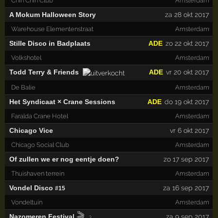
Chin Chin Club
Amsterdam
A Mokum Halloween Story
za 28 okt 2017
Warehouse Elementenstraat
Amsterdam
Stille Disco in Badplaats
ADE
zo 22 okt 2017
Volkshotel
Amsterdam
Todd Terry & Friends
ADE
vr 20 okt 2017
De Balie
Amsterdam
Het Syndicaat × Crane Sessions
ADE
do 19 okt 2017
Faralda Crane Hotel
Amsterdam
Chicago Vice
vr 6 okt 2017
Chicago Social Club
Amsterdam
Of zullen we er nog eentje doen?
zo 17 sep 2017
Thuishaven terrein
Amsterdam
Vondel Disco
za 16 sep 2017
#15
Vondeltuin
Amsterdam
🎬
Nazomeren Festival
za 9 sep 2017
3