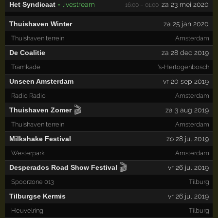
Het Syndicaat
= livestream
za 23 mei 2020
16:00 – 01:00
Thuishaven Winter
za 25 jan 2020
Thuishaven terrein
Amsterdam
De Coalitie
za 28 dec 2019
Tramkade
's-Hertogenbosch
Unseen Amsterdam
vr 20 sep 2019
Radio Radio
Amsterdam
🎬
Thuishaven Zomer
za 3 aug 2019
Thuishaven terrein
Amsterdam
Milkshake Festival
zo 28 jul 2019
Westerpark
Amsterdam
🎬
Desperados Road Show Festival
vr 26 jul 2019
Spoorzone 013
Tilburg
Tilburgse Kermis
vr 26 jul 2019
Heuvelring
Tilburg