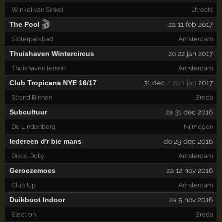
Winkel van Sinkel
Utrecht
🎬
The Pool
za 11 feb 2017
Sloterparkbad
Amsterdam
Thuishaven Wintercircus
zo 22 jan 2017
Thuishaven terrein
Amsterdam
Club Tropicana NYE 16/17
31 dec
/ zo 1 jan
2017
Strand Binnen
Breda
Subcultuur
za 31 dec 2016
De Lindenberg
Nijmegen
Iedereen d'r bie mans
do 29 dec 2016
Disco Dolly
Amsterdam
Geroezemoes
za 12 nov 2016
Club Up
Amsterdam
Duikboot Indoor
za 5 nov 2016
Electron
Breda