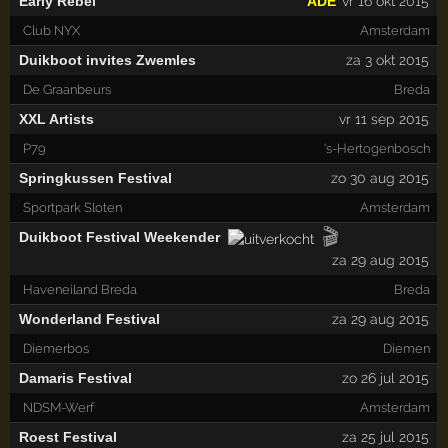
Early Rebel
ADE
vr 16 okt 2015
Club NYX
Amsterdam
Duikboot invites Zwemles
za 3 okt 2015
De Graanbeurs
Breda
XXL Artists
vr 11 sep 2015
P79
's-Hertogenbosch
Springkussen Festival
zo 30 aug 2015
Sportpark Sloten
Amsterdam
🎬
Duikboot Festival Weekender
za 29 aug 2015
Haveneiland Breda
Breda
Wonderland Festival
za 29 aug 2015
Diemerbos
Diemen
Damaris Festival
zo 26 jul 2015
NDSM-Werf
Amsterdam
Roest Festival
za 25 jul 2015