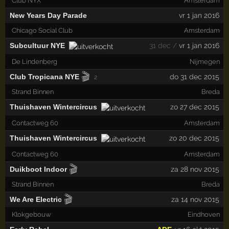
Club NYX
Amsterdam
New Years Day Parade
vr 1 jan 2016
Chicago Social Club
Amsterdam
Subcultuur NYE
31 dec /
vr 1 jan 2016
De Lindenberg
Nijmegen
🎬
Club Tropicana NYE
do 31 dec 2015
2
Strand Binnen
Breda
Thuishaven Wintercircus
zo 27 dec 2015
Contactweg 60
Amsterdam
Thuishaven Wintercircus
zo 20 dec 2015
Contactweg 60
Amsterdam
🎬
Duikboot Indoor
za 28 nov 2015
Strand Binnen
Breda
🎬
We Are Electric
za 14 nov 2015
Klokgebouw
Eindhoven