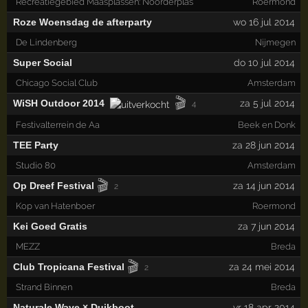
Recreatiegebied Maasplassen: Noorderplas
Roermond
Roze Woensdag de afterparty
wo 16 jul 2014
De Lindenberg
Nijmegen
Super Social
do 10 jul 2014
Chicago Social Club
Amsterdam
🎬
WiSH Outdoor 2014
za 5 jul 2014
4
Festivalterrein de Aa
Beek en Donk
TEE Party
za 28 jun 2014
Studio 80
Amsterdam
🎬
Op Dreef Festival
za 14 jun 2014
2
Kop van Hatenboer
Roermond
Kei Goed Gratis
za 7 jun 2014
MEZZ
Breda
🎬
Club Tropicana Festival
za 24 mei 2014
2
Strand Binnen
Breda
Naturale Wave × Duikboot
vr 18 apr 2014