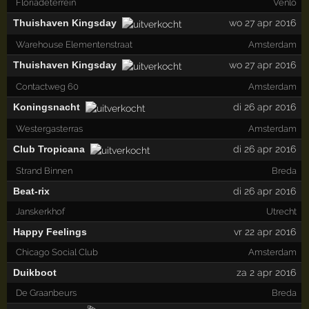
Floriadeterrein
Venlo
Thuishaven Kingsday
wo 27 apr 2016
Warehouse Elementenstraat
Amsterdam
Thuishaven Kingsday
wo 27 apr 2016
Contactweg 60
Amsterdam
Koningsnacht
di 26 apr 2016
Westergasterras
Amsterdam
Club Tropicana
di 26 apr 2016
Strand Binnen
Breda
Beat-rix
di 26 apr 2016
Janskerkhof
Utrecht
Happy Feelings
vr 22 apr 2016
Chicago Social Club
Amsterdam
Duikboot
za 2 apr 2016
De Graanbeurs
Breda