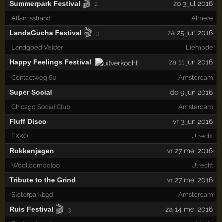
🎬
Summerpark Festival
zo 3 jul 2016
2
Atlantisstrand
Almere
🎬
LandaGucha Festival
za 25 jun 2016
3
Landgoed Velder
Liempde
Happy Feelings Festival
za 11 jun 2016
Contactweg 60
Amsterdam
Super Social
do 9 jun 2016
Chicago Social Club
Amsterdam
Fluff Disco
vr 3 jun 2016
EKKO
Utrecht
Rokkenjagen
vr 27 mei 2016
Woolloomooloo
Utrecht
Tribute to the Grind
vr 27 mei 2016
Sloterparkbad
Amsterdam
🎬
Ruis Festival
za 14 mei 2016
3