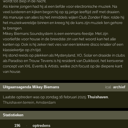
wordt tot diep in de nacht.
Als kleine jongen had hij al een liefde voor electronische muziek. Na
veel luisteren en kijken begon hij op 19 jarige leeftijd zelf met draaien.
Als manusje van alles bij het inmiddels wijlen Club Zonder Filter, rolde hij
het muziekwereldje binnen en kreeg hij de kans zijn muziek ten gehore
te brengen.
Mikey Biemans Soundsystem is een eenmans-feestje. Met zijn
voorliefde voor house in de breedste zin van het woord kan het alle
kanten op. Ook is hij zeker niet vies van een lekkere disco knaller of een
klassiekertje op z'n tijd.
Hij stond reeds op plekken als Mysteryland, XO, Solar en draaide in clubs
als Paradiso en Trouw. Tevens is hij resident van Duikboot, het kersverse
concept van XXL Events & Artists, welke zich focust op de diepere kant
van house.
Uitgaansagenda Mikey Biemans
ical
·
archief
Laatste optreden was op zondag 16 februari 2025:
Thuishaven
,
Thuishaven terrein
,
Amsterdam
Statistieken
196
·
optredens