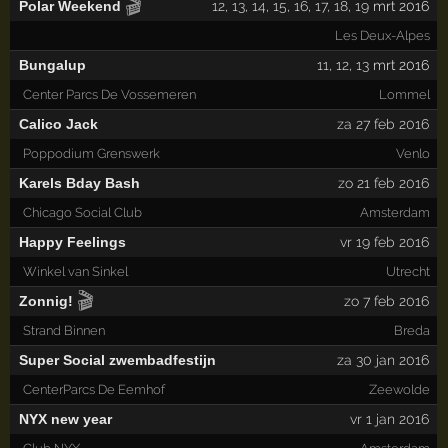
🎬
Polar Weekend
12
,
13
,
14
,
15
,
16
,
17
,
18
,
19
mrt 2016
Les Deux-Alpes
Bungalup
11
,
12
,
13
mrt 2016
Center Parcs De Vossemeren
Lommel
Calico Jack
za 27 feb 2016
Poppodium Grenswerk
Venlo
Karels Bday Bash
zo 21 feb 2016
Chicago Social Club
Amsterdam
Happy Feelings
vr 19 feb 2016
Winkel van Sinkel
Utrecht
🎬
Zonnig!
zo 7 feb 2016
Strand Binnen
Breda
Super Social zwembadfestijn
za 30 jan 2016
CenterParcs De Eemhof
Zeewolde
NYX new year
vr 1 jan 2016