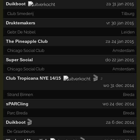
Duikboot
za 31 jan 2015
Club Smederij
Tilburg
Druktemakers
vr 30 jan 2015
Gebr. De Nobel
Leiden
The Pineapple Club
za 24 jan 2015
Chicago Social Club
Amsterdam
Super Social
do 22 jan 2015
Chicago Social Club
Amsterdam
🎬
Club Tropicana NYE 14/15
2
wo 31 dec 2014
Strand Binnen
Breda
sPARCling
wo 24 dec 2014
Parc Breda
Breda
🎬
Duikboot
za 6 dec 2014
De Graanbeurs
Breda