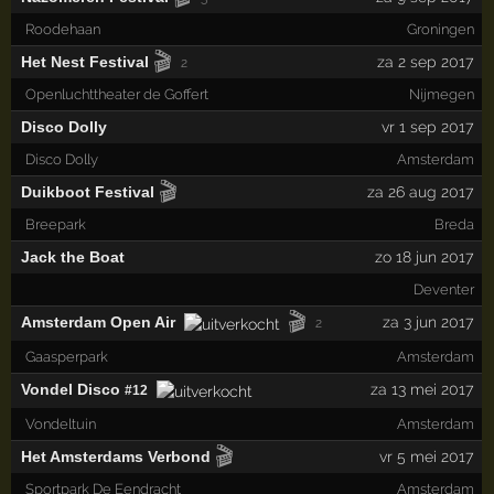
Roodehaan
Groningen
🎬
Het Nest Festival
za 2 sep 2017
2
Openluchttheater de Goffert
Nijmegen
Disco Dolly
vr 1 sep 2017
Disco Dolly
Amsterdam
🎬
Duikboot Festival
za 26 aug 2017
Breepark
Breda
Jack the Boat
zo 18 jun 2017
Deventer
🎬
Amsterdam Open Air
za 3 jun 2017
2
Gaasperpark
Amsterdam
Vondel Disco
za 13 mei 2017
#12
Vondeltuin
Amsterdam
🎬
Het Amsterdams Verbond
vr 5 mei 2017
Sportpark De Eendracht
Amsterdam