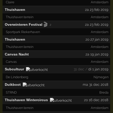
Claire
Amsterdam
Thuishaven
za 23 feb 2019
Thuishaven terrein
Amsterdam
🎬
Overwinteren Festival
za 23 feb 2019
2
Sportpark Riekerhaven
Amsterdam
Thuishaven
zo 27 jan 2019
Thuishaven terrein
Amsterdam
Canvas Nacht
za 19 jan 2019
Canvas
Amsterdam
Subcultuur
31 dec /
di 1 jan 2019
De Lindenberg
Nijmegen
Duikboot
ma 31 dec 2018
STRND
Breda
Thuishaven Wintercircus
zo 16 dec 2018
Thuishaven terrein
Amsterdam