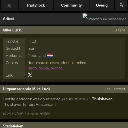
Jij
Partyflock
Community
Overig
🔍
Artiest
Mike Luck
3 fans
Functie
DJ
3×
Geslacht
man
🇳🇱
Herkomst
Nederland
Genres
deep house
,
disco
,
electro
,
techno
disco, house, techno
Link
Uitgaansagenda Mike Luck
ical
·
archief
Laatste optreden was op zaterdag 31 augustus 2024:
Thuishaven
,
Thuishaven terrein
,
Amsterdam
toon archief, 3 evenementen
Statistieken