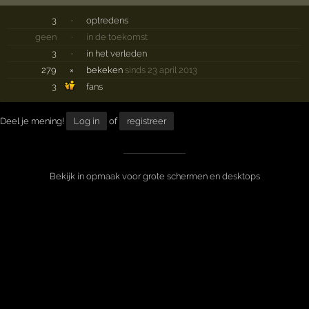
3
·
optredens
geen
·
in de toekomst
3
·
in het verleden
279
×
bekeken
sinds 23 april 2013
3
fans
Deel je mening!
Log in
of
registreer
Bekijk in opmaak voor grote schermen en desktops