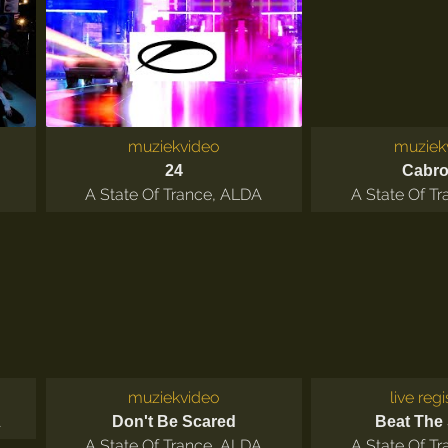
muziekvideo
muziek
24
Cabr
A State Of Trance
,
ALDA
A State Of Tr
muziekvideo
live regi
A
Don't Be Scared
Beat The 
A State Of Trance
,
ALDA
A State Of Tr