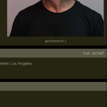
geschiedenis: 1
ical
·
archief
enter
,
Los Angeles