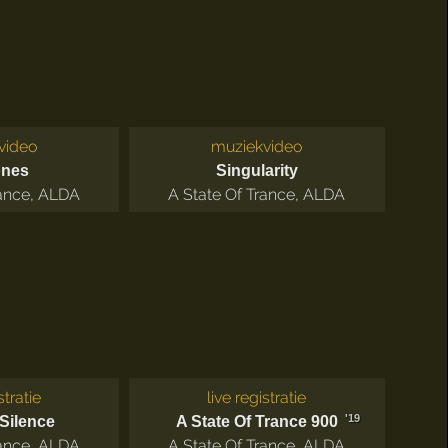
video
muziekvideo
ones
Singularity
ance
,
ALDA
A State Of Trance
,
ALDA
stratie
live registratie
'19
Silence
A State Of Trance 900
ance
,
ALDA
A State Of Trance
,
ALDA