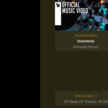
muziekvideo
Insomnia
Armada Music
showcase, 7
7
A State Of Trance
,
ALD