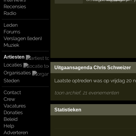
Recensies
Radio
Leden
Forums
Verslagen (leden)
Muziek
Artiesten
Locaties
Uitgaansagenda Chris Schweizer
Organisaties
Laatste optreden was op vrijdag 20
Steden
Contact
toon archief, 21 evenementen
Crew
Vacatures
Statistieken
Donaties
Beleid
Help
Adverteren