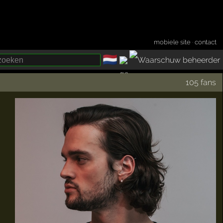
mobiele site
·
contact
🇳🇱
­
105 fans