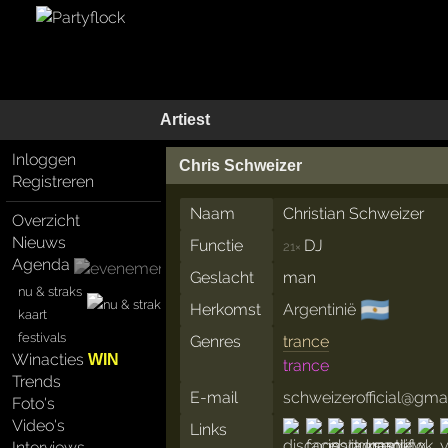
Artiest
Inloggen
Chris Schweizer
Registreren
Naam
Christian Schweizer
Overzicht
Nieuws
Functie
DJ
21×
Agenda
Geslacht
man
nu & straks
🇦🇷
Herkomst
Argentinië
kaart
festivals
Genres
trance
Winacties
WIN
trance
Trends
E-mail
schweizerofficial@gma
Foto's
Video's
Links
Interviews