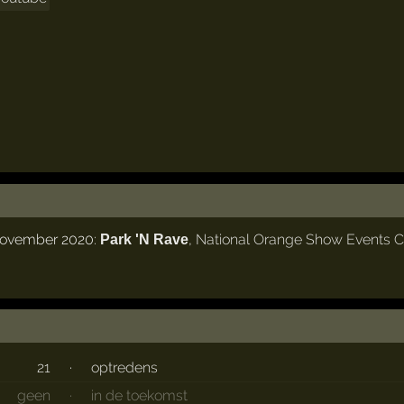
 november 2020:
,
National Orange Show Events C
Park 'N Rave
21
·
optredens
geen
·
in de toekomst