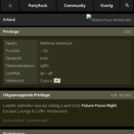
Jij
Partyflock
Community
Overig
🔍
Artiest
Privilege
1 fan
Naam
Mehmet Atamtürk
Functie
DJ
1×
Geslacht
man
Geboortedatum
1980
Leeftijd
45 – 46
🇨🇾
Herkomst
Cyprus
Uitgaansagenda Privilege
ical
·
archief
Laatste optreden was op vrijdag 5 april 2013:
Future Focus Night
,
Escape Lounge & Caffé
,
Amsterdam
toon archief, 1 evenement
Statistieken