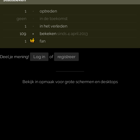
1
·
optreden
geen
·
in de toekomst
1
·
in het verleden
109
×
bekeken
sinds 4 april 2013
1
fan
Deel je mening!
Log in
of
registreer
Bekijk in opmaak voor grote schermen en desktops