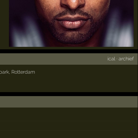
ical
·
archief
park
,
Rotterdam