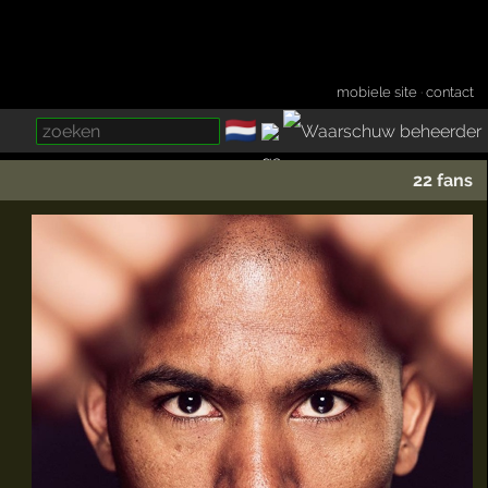
mobiele site
·
contact
🇳🇱
­
22 fans