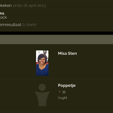
ekeken
sinds 16 april 2013
ans
temresultaat
(1 stem)
Misa Sten
Poppetje
♀
35
Vught