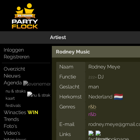
Artiest
Inloggen
Rodney Music
Registreren
Naam
Rodney Meye
Overzicht
Nieuws
Functie
DJ
222×
Agenda
Geslacht
man
nu & straks
🇳🇱
Herkomst
Nederland
kaart
festivals
Genres
r&b
Winacties
WIN
r&b
Trends
E-mail
rodney.meye@gmail.
Foto's
Video's
Links
Interviews