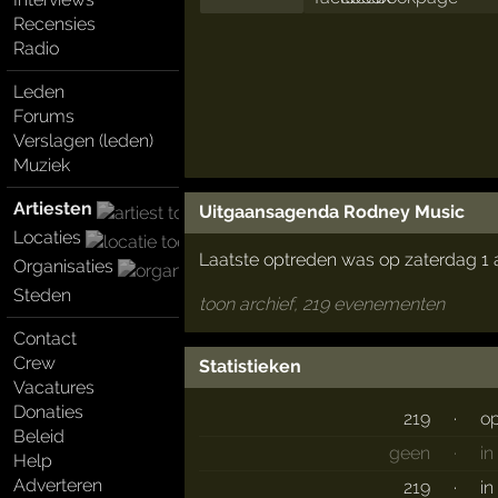
Recensies
Radio
Leden
Forums
Verslagen (leden)
Muziek
Artiesten
Uitgaansagenda Rodney Music
Locaties
Laatste optreden was op zaterdag 1
Organisaties
Steden
toon archief, 219 evenementen
Contact
Crew
Statistieken
Vacatures
Donaties
219
·
o
Beleid
geen
·
in
Help
Adverteren
219
·
in