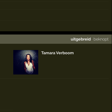
uitgebreid
·
beknopt
Tamara Verboom