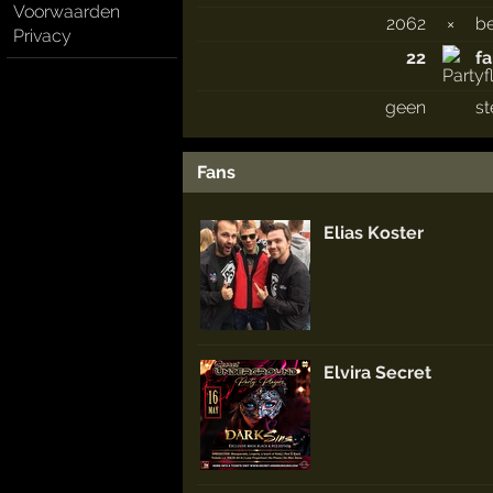
Voorwaarden
2062
×
b
Privacy
22
f
geen
s
Fans
Elias Koster
Elvira Secret