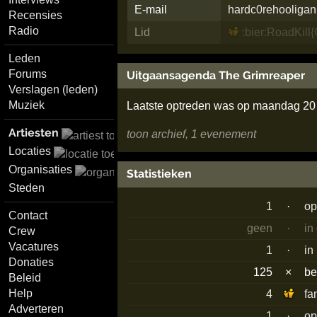
E-mail
hardc0rehooligan
Recensies
Radio
Lid
:bier:RoadKill{
Leden
Forums
Uitgaansagenda The Grimreaper
Verslagen (leden)
Muziek
Laatste optreden was op maandag 20 
Artiesten
toon archief, 1 evenement
Locaties
Organisaties
Statistieken
Steden
1
·
op
Contact
geen
·
in
Crew
Vacatures
1
·
in
Donaties
125
×
b
Beleid
Help
4
fa
Adverteren
1
·
op