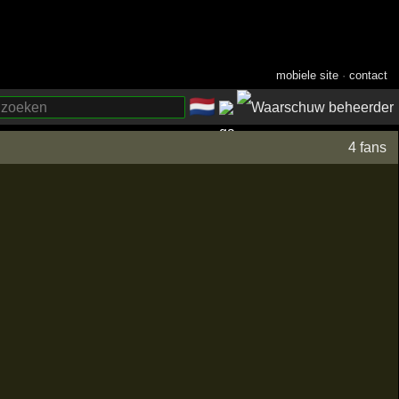
mobiele site
·
contact
🇳🇱
­
4 fans