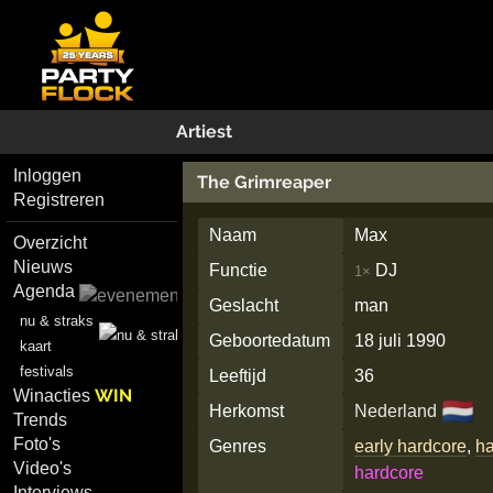
Artiest
Inloggen
The Grimreaper
Registreren
Naam
Max
Overzicht
Nieuws
Functie
DJ
1×
Agenda
Geslacht
man
nu & straks
Geboortedatum
18 juli 1990
kaart
festivals
Leeftijd
36
WIN
Winacties
🇳🇱
Herkomst
Nederland
Trends
Foto's
Genres
early hardcore
,
h
Video's
hardcore
Interviews