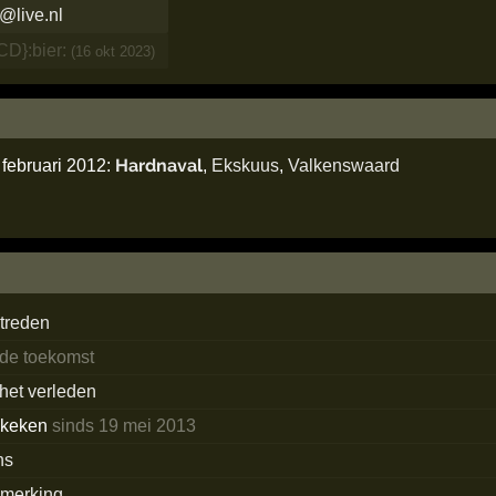
@live.nl
CD}:bier:
(16 okt 2023)
Hardnaval
februari 2012:
,
Ekskuus
,
Valkenswaard
treden
 de toekomst
 het verleden
ekeken
sinds 19 mei 2013
ns
merking