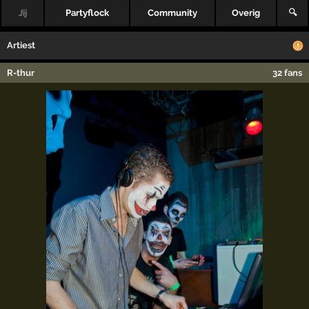
Jij
Partyflock
Community
Overig
🔍
Artiest
R-thur
32 fans