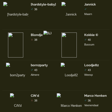
[hardstyle-baby] - R-thur
Jannick
♂
♂
36
Maarn
Blondje
Kokkie ©
♀
♂
38
40
Bussum
born2party
Loodje82
♂
♂
43
43
Almere
Weesp
CiN'd
Marco Henken
♀
♂
38
36
Veenendaal