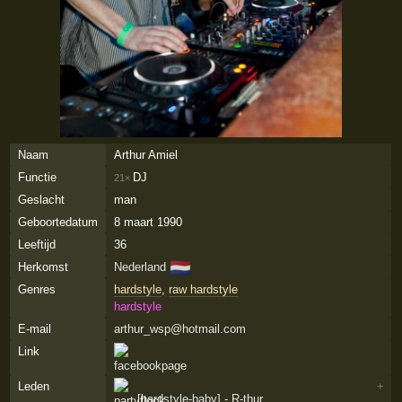
Naam
Arthur Amiel
Functie
DJ
21×
Geslacht
man
Geboortedatum
8 maart 1990
Leeftijd
36
🇳🇱
Herkomst
Nederland
Genres
hardstyle
,
raw hardstyle
hardstyle
E-mail
arthur_wsp@hotmail.com
Link
Leden
+
[hardstyle-baby] - R-thur