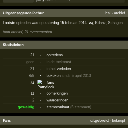
Uitgaansagenda R-thur
ical
·
archief
Laatste optreden was op zaterdag 15 februari 2014:
24
,
Kdanz
,
Schagen
toon archief, 21 evenementen
Statistieken
21
·
optredens
geen
·
in de toekomst
21
·
in het verleden
758
×
bekeken
sinds 5 april 2013
32
fans
11
·
opmerkingen
2
·
waarderingen
geweldig
·
stemresultaat
(6 stemmen)
Fans
uitgebreid
·
beknopt