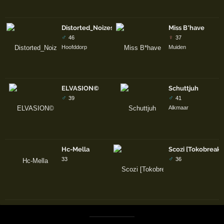
Distorted_Noizes
Miss B*have
♂
♀
46
37
Hoofddorp
Muiden
ELVASION©
Schuttjuh
♂
♂
39
41
Alkmaar
Hc-Mella
Scozi [Tokobreake
♂
33
36