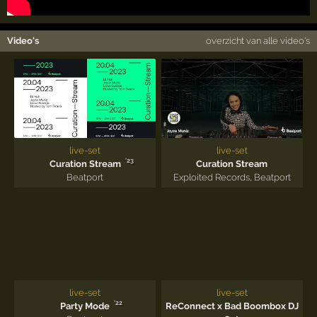
Video's
overzicht van alle video's
live-set
live-set
'23
Curation Stream
Curation Stream
Beatport
Exploited Records
,
Beatport
live-set
live-set
'22
Party Mode
ReConnect x Bad Boombox DJ