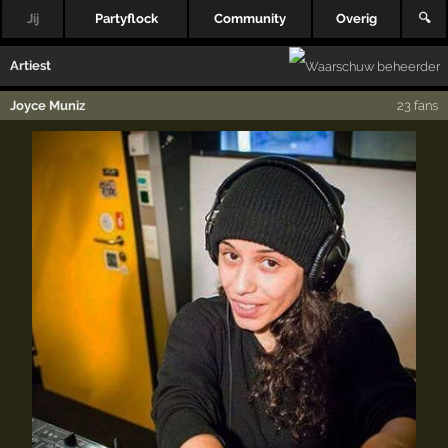
Jij
Partyflock
Community
Overig
🔍
Artiest
Joyce Muniz
23 fans