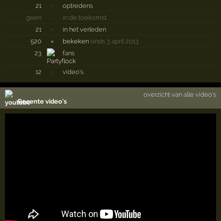
21
·
optredens
geen
·
in de toekomst
21
·
in het verleden
520
×
bekeken
sinds 3 april 2013
23
fans
12
·
video's
overzicht van alle video's
Recente video's