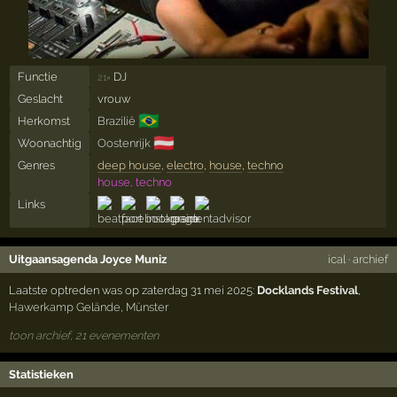
Functie
DJ
21×
Geslacht
vrouw
🇧🇷
Herkomst
Brazilië
🇦🇹
Woonachtig
Oostenrijk
Genres
deep house
,
electro
,
house
,
techno
house, techno
Links
Uitgaansagenda Joyce Muniz
ical
·
archief
Laatste optreden was op zaterdag 31 mei 2025:
Docklands Festival
,
Hawerkamp Gelände
,
Münster
toon archief, 21 evenementen
Statistieken