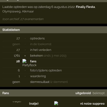
Laatste optreden was op zaterdag 6 augustus 2022:
Finally Fiesta
,
Olympiaweg
,
Alkmaar
toon archief, 27 evenementen
Statistieken
27
·
optredens
geen
·
in de toekomst
27
·
in het verleden
1761
×
bekeken
sinds 3 mei 2013
28
fans
6
·
foto's tijdens optreden
1
·
waardering
geen
stemresultaat
(2 stemmen)
Fans
uitgebreid
·
beknopt
(natje)
nl noize suppress