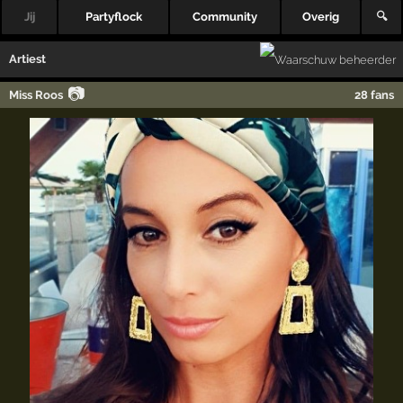
Jij
Partyflock
Community
Overig
🔍
Artiest
📷
Miss Roos
28 fans