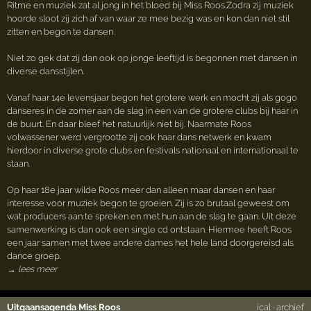
Ritme en muziek zat al jong in het bloed bij Miss Roos.Zodra zij muziek
hoorde sloot zij zich af van waar ze mee bezig was en kon dan niet stil
zitten en begon te dansen.
Niet zo gek dat zij dan ook op jonge leeftijd is begonnen met dansen in
diverse dansstijlen.
Vanaf haar 14e levensjaar begon het grotere werk en mocht zij als gogo
danseres in de zomer aan de slag in een van de grotere clubs bij haar in
de buurt. En daar bleef het natuurlijk niet bij. Naarmate Roos
volwassener werd vergrootte zij ook haar dans netwerk en kwam
hierdoor in diverse grote clubs en festivals nationaal en internationaal te
staan.
Op haar 18e jaar wilde Roos meer dan alleen maar dansen en haar
interesse voor muziek begon te groeien. Zij is zo brutaal geweest om
wat producers aan te spreken en met hun aan de slag te gaan. Uit deze
samenwerking is dan ook een single cd ontstaan. Hiermee heeft Roos
een jaar samen met twee andere dames het hele land doorgereisd als
dance groep.
→ lees meer
Uitgaansagenda Miss Roos
ical
·
archief