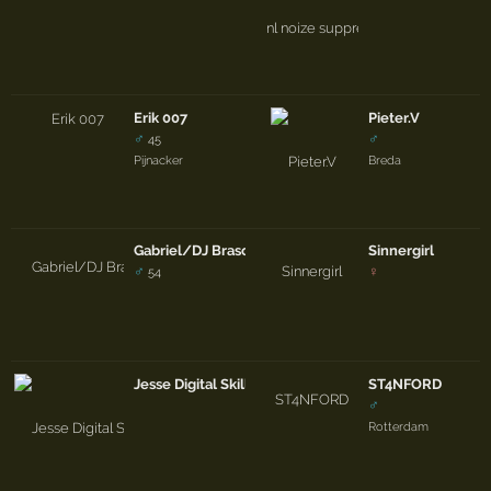
Erik 007
Pieter.V
♂
♂
45
Pijnacker
Breda
Gabriel/DJ Brasco
Sinnergirl
♂
♀
54
Jesse Digital Skills
ST4NFORD
♂
Rotterdam