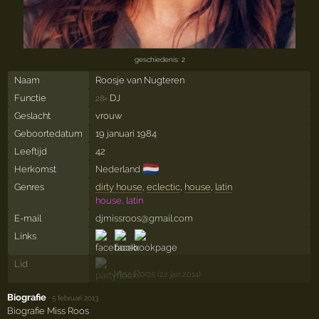
geschiedenis: 2
Naam
Roosje van Nugteren
Functie
DJ
28×
Geslacht
vrouw
Geboortedatum
19 januari 1984
Leeftijd
42
🇳🇱
Herkomst
Nederland
Genres
dirty house
,
eclectic
,
house
,
latin
house, latin
E-mail
djmissroos@gmail.com
Links
Lid
Miss Roos
(22 jan 2014)
Biografie
·
5 februari 2013
Biografie Miss Roos