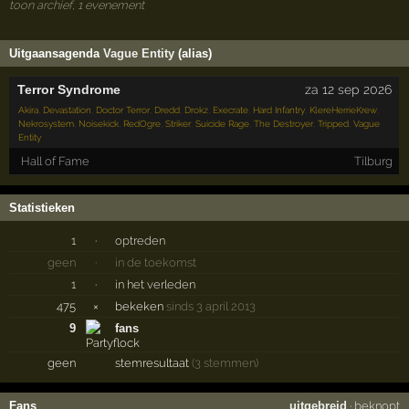
toon archief, 1 evenement
Uitgaansagenda
Vague Entity
(alias)
Terror Syndrome
za 12 sep 2026
Akira
,
Devastation
,
Doctor Terror
,
Dredd
,
Drokz
,
Execrate
,
Hard Infantry
,
KlereHerrieKrew
,
Nekrosystem
,
Noisekick
,
RedOgre
,
Striker
,
Suicide Rage
,
The Destroyer
,
Tripped
,
Vague
Entity
Hall of Fame
Tilburg
Statistieken
1
·
optreden
geen
·
in de toekomst
1
·
in het verleden
475
×
bekeken
sinds 3 april 2013
9
fans
geen
stemresultaat
(3 stemmen)
Fans
uitgebreid
·
beknopt