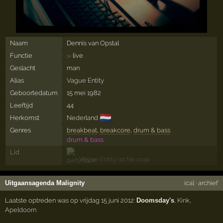
Naam
Dennis van Opstal
Functie
live
1×
Geslacht
man
Alias
Vague Entity
Geboortedatum
15 mei 1982
Leeftijd
44
🇳🇱
Herkomst
Nederland
Genres
breakbeat
,
breakcore
,
drum & bass
drum & bass
Lid
Vague Entity
(10 feb 2019)
Uitgaansagenda Malignity
ical
·
archief
Laatste optreden was op vrijdag 15 juni 2012:
Doomsday's
,
Kink
,
Apeldoorn