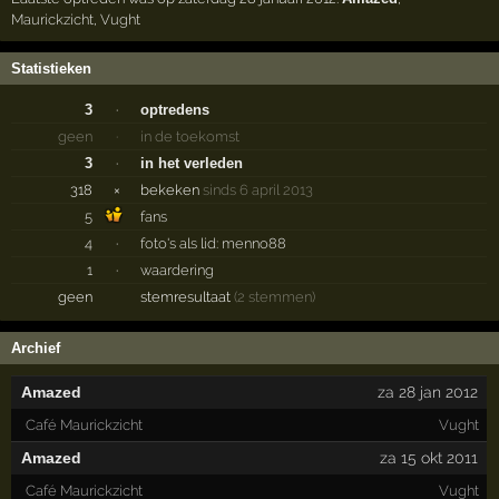
Maurickzicht
,
Vught
Statistieken
3
·
optredens
geen
·
in de toekomst
3
·
in het verleden
318
×
bekeken
sinds 6 april 2013
5
fans
4
·
foto's als lid: menno88
1
·
waardering
geen
stemresultaat
(2 stemmen)
Archief
Amazed
za 28 jan 2012
Café Maurickzicht
Vught
Amazed
za 15 okt 2011
Café Maurickzicht
Vught