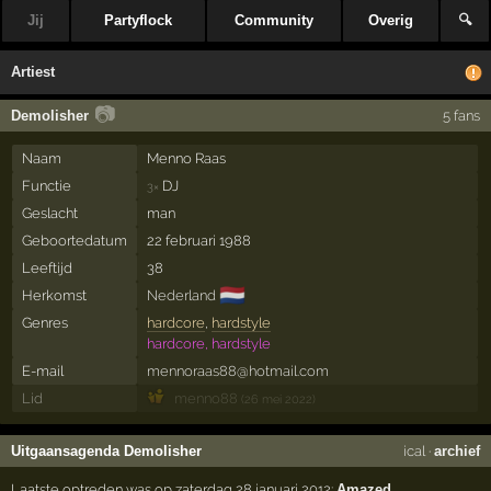
Jij
Partyflock
Community
Overig
🔍
Artiest
📷
Demolisher
5 fans
Naam
Menno Raas
Functie
DJ
3×
Geslacht
man
Geboortedatum
22 februari 1988
Leeftijd
38
🇳🇱
Herkomst
Nederland
Genres
hardcore
,
hardstyle
hardcore, hardstyle
E-mail
mennoraas88@hotmail.com
Lid
menno88
(26 mei 2022)
Uitgaansagenda Demolisher
ical
·
archief
Laatste optreden was op zaterdag 28 januari 2012:
Amazed
,