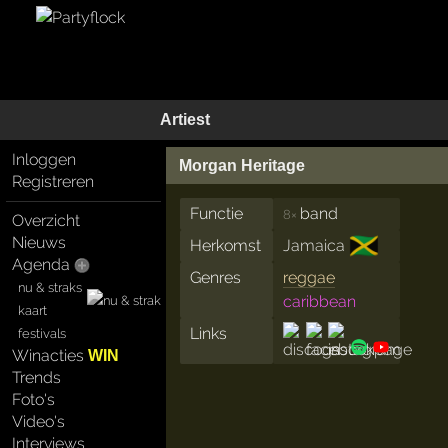
Artiest
Inloggen
Morgan Heritage
Registreren
Functie
band
8×
Overzicht
🇯🇲
Nieuws
Herkomst
Jamaica
Agenda
Genres
reggae
nu & straks
caribbean
kaart
Links
festivals
Winacties
WIN
Trends
Foto's
Video's
Interviews