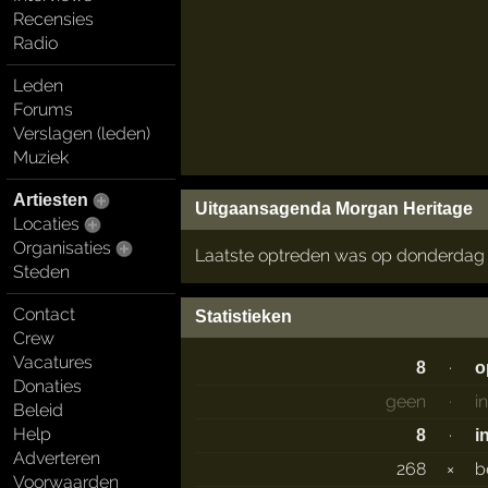
Recensies
Radio
Leden
Forums
Verslagen (leden)
Muziek
Artiesten
Uitgaansagenda Morgan Heritage
Locaties
Organisaties
Laatste optreden was op donderdag
Steden
Contact
Statistieken
Crew
Vacatures
·
8
o
Donaties
geen
·
i
Beleid
Help
·
8
i
Adverteren
268
×
b
Voorwaarden