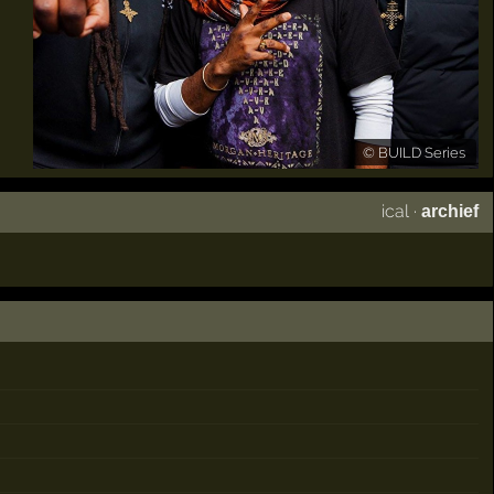
©
BUILD Series
ical
·
archief