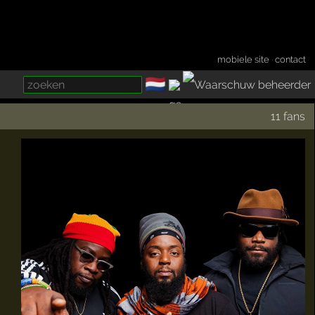
mobiele site
·
contact
🇳🇱
­
11 fans