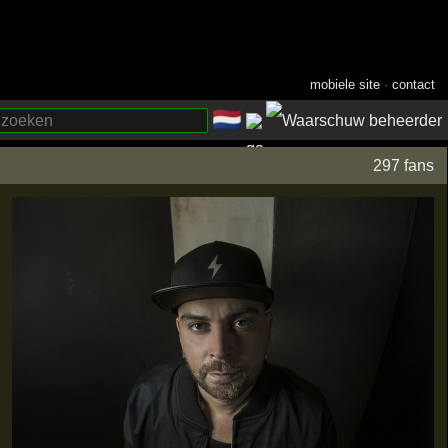
mobiele site
·
contact
🇳🇱
­
297 fans