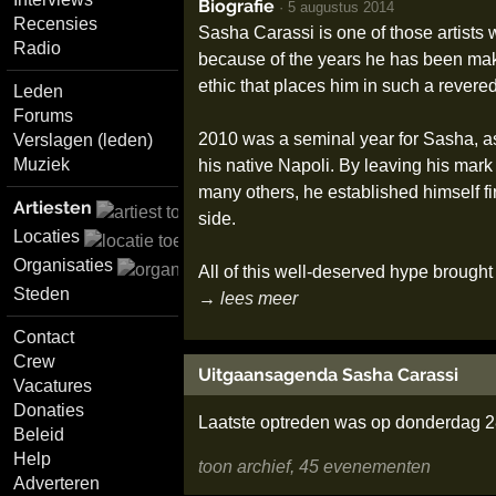
Biografie
·
5 augustus 2014
Recensies
Sasha Carassi is one of those artists w
Radio
because of the years he has been makin
ethic that places him in such a revered
Leden
Forums
2010 was a seminal year for Sasha, as
Verslagen (leden)
Muziek
his native Napoli. By leaving his ma
many others, he established himself fi
Artiesten
side.
Locaties
Organisaties
All of this well-deserved hype brought
Steden
→ lees meer
Contact
Crew
Uitgaansagenda Sasha Carassi
Vacatures
Donaties
Laatste optreden was op donderdag 
Beleid
Help
toon archief, 45 evenementen
Adverteren