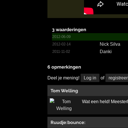
3 waarderingen
2012-06-09
Nick Silva
2012-02-14
Danki
2011-11-02
6 opmerkingen
Deel je mening!
Log in
of
registreer
Tom Welling
Wat een held! Meesterl
Ruudje:bounce: