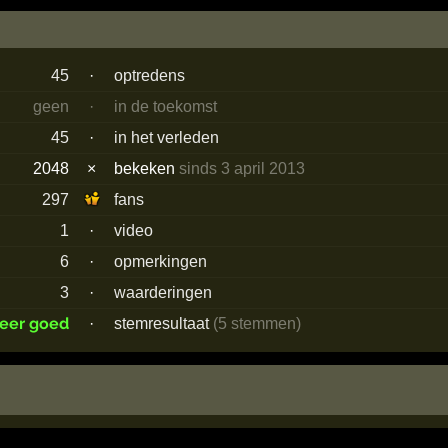
45
·
optredens
geen
·
in de toekomst
45
·
in het verleden
2048
×
bekeken
sinds 3 april 2013
297
fans
1
·
video
6
·
opmerkingen
3
·
waarderingen
zeer goed
·
stemresultaat
(5 stemmen)