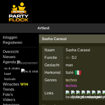
Artiest
Inloggen
Sasha Carassi
Registreren
Naam
Sasha Carassi
Overzicht
Nieuws
Functie
DJ
45×
Agenda
Geslacht
man
nu & straks
🇮🇹
Herkomst
Italië
kaart
festivals
Genres
techno
WIN
Winacties
techno
Trends
Links
Foto's
Video's
Interviews