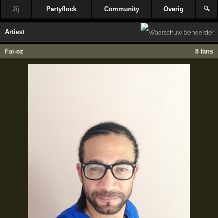
Jij
Partyflock
Community
Overig
🔍
Artiest
Fai-oz
8 fans