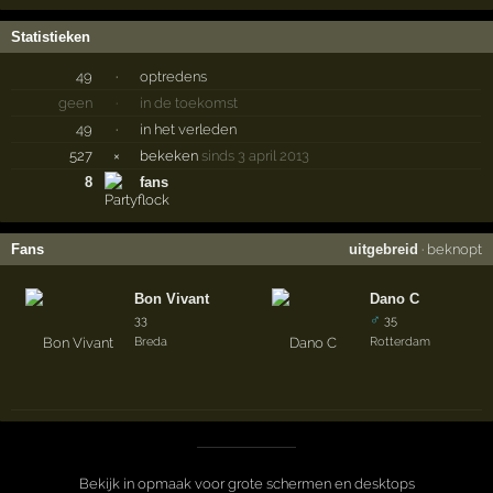
Statistieken
49
·
optredens
geen
·
in de toekomst
49
·
in het verleden
527
×
bekeken
sinds 3 april 2013
8
fans
Fans
uitgebreid
·
beknopt
Bon Vivant
Dano C
♂
33
35
Breda
Rotterdam
Bekijk in opmaak voor grote schermen en desktops