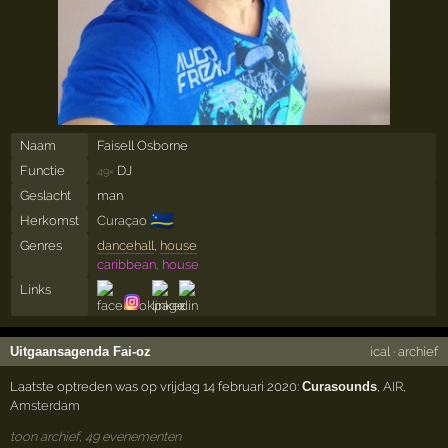
Naam
Faisell Osborne
Functie
DJ
49×
Geslacht
man
🇨🇼
Herkomst
Curaçao
Genres
dancehall
,
house
caribbean, house
Links
Uitgaansagenda Fai-oz
ical
·
archief
Laatste optreden was op vrijdag 14 februari 2020:
Curasounds
,
AIR
,
Amsterdam
toon archief, 49 evenementen