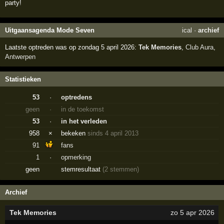
party!
Uitgaansagenda Mode Seven
ical
·
archief
Laatste optreden was op zondag 5 april 2026:
Tek Memories
,
Club Aura
,
Antwerpen
Statistieken
53
·
optredens
geen
·
in de toekomst
53
·
in het verleden
958
×
bekeken
sinds 4 april 2013
91
fans
1
·
opmerking
geen
stemresultaat
(2 stemmen)
Archief
Tek Memories
zo 5 apr 2026