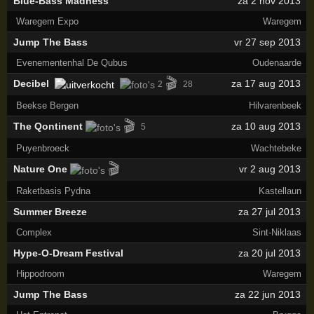
Blue-Bass Madness
za 2 nov 2013
Waregem Expo
Waregem
Jump The Bass
vr 27 sep 2013
Evenementenhal De Qubus
Oudenaarde
🎬
Decibel
za 17 aug 2013
2
28
Beekse Bergen
Hilvarenbeek
🎬
The Qontinent
za 10 aug 2013
5
Puyenbroeck
Wachtebeke
🎬
Nature One
vr 2 aug 2013
Raketbasis Pydna
Kastellaun
Summer Breeze
za 27 jul 2013
Complex
Sint-Niklaas
Hype-O-Dream Festival
za 20 jul 2013
Hippodroom
Waregem
Jump The Bass
za 22 jun 2013