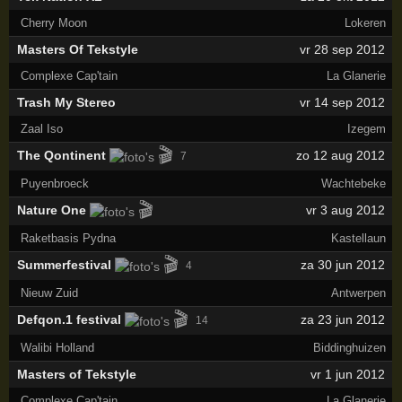
Cherry Moon
Lokeren
Masters Of Tekstyle
vr 28 sep 2012
Complexe Cap'tain
La Glanerie
Trash My Stereo
vr 14 sep 2012
Zaal Iso
Izegem
🎬
The Qontinent
zo 12 aug 2012
7
Puyenbroeck
Wachtebeke
🎬
Nature One
vr 3 aug 2012
Raketbasis Pydna
Kastellaun
🎬
Summerfestival
za 30 jun 2012
4
Nieuw Zuid
Antwerpen
🎬
Defqon.1 festival
za 23 jun 2012
14
Walibi Holland
Biddinghuizen
Masters of Tekstyle
vr 1 jun 2012
Complexe Cap'tain
La Glanerie