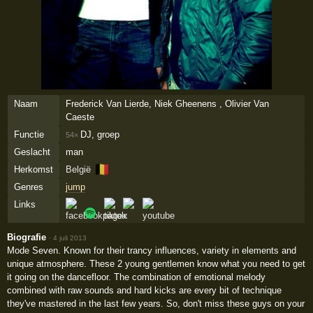
Naam
Frederick Van Lierde, Niek Gheenens , Olivier Van
Caeste
Functie
DJ, groep
54×
Geslacht
man
🇧🇪
Herkomst
België
Genres
jump
Links
Biografie
·
4 juli 2013
Mode Seven. Known for their trancy influences, variety in elements and
unique atmosphere. These 2 young gentlemen know what you need to get
it going on the dancefloor. The combination of emotional melody
combined with raw sounds and hard kicks are every bit of technique
they've mastered in the last few years. So, don't miss these guys on your