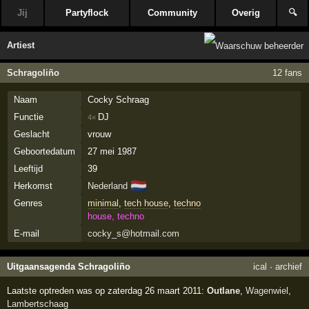
Jij
Partyflock
Community
Overig
🔍
Artiest
Schragoliño
12 fans
Naam
Cocky Schraag
Functie
DJ
4×
Geslacht
vrouw
Geboortedatum
27 mei 1987
Leeftijd
39
🇳🇱
Herkomst
Nederland
Genres
minimal
,
tech house
,
techno
house, techno
E-mail
cocky_s@hotmail.com
Uitgaansagenda Schragoliño
ical
·
archief
Laatste optreden was op zaterdag 26 maart 2011:
Outlane
,
Wagenwiel
,
Lambertschaag