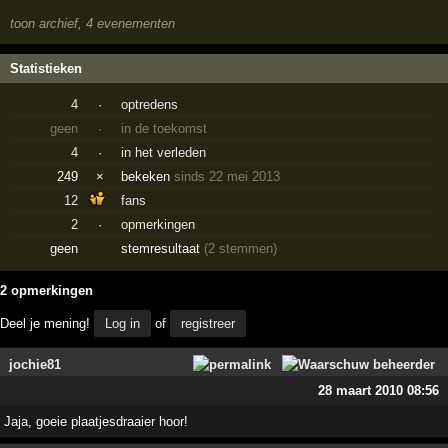
toon archief, 4 evenementen
Statistieken
4
·
optredens
geen
·
in de toekomst
4
·
in het verleden
249
×
bekeken
sinds 22 mei 2013
12
fans
2
·
opmerkingen
geen
stemresultaat
(2 stemmen)
2 opmerkingen
Deel je mening!
Log in
of
registreer
jochie81
28 maart 2010 08:56
Jaja, goeie plaatjesdraaier hoor!