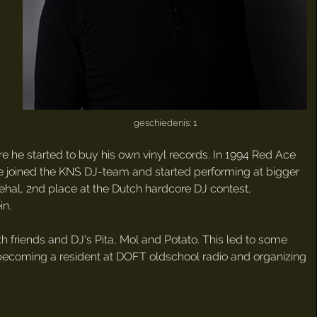
geschiedenis: 1
efore he started to buy his own vinyl records. In 1994 Red Ace
6 he joined the KNS DJ-team and started performing at bigger
hal, 2nd place at the Dutch hardcore DJ contest,
in.
h friends and DJ's Pita, Mol and Potato. This led to some
 becoming a resident at DOFT oldschool radio and organizing