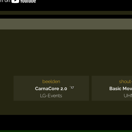
beelden
shout
'17
CarnaCore 2.0
Basic Mo
LG-Events
UH