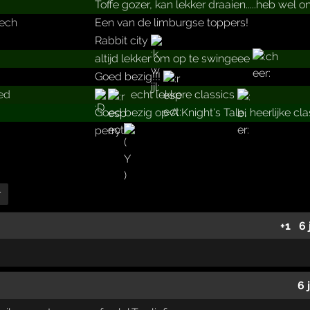
Toffe gozer, kan lekker draaien.....heb wel o
eech
Een van de limburgse toppers!
Rabbit city
altijd lekker om op te swingeee
Goed bezig!!!
ted
echt lekkere classics
Goed bezig op A Knight's Tale, heerlijke cl
perry
r
+1
6 
6 