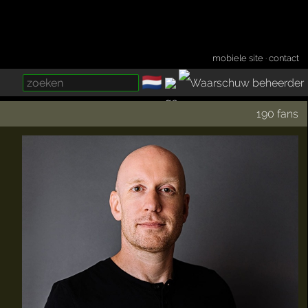
mobiele site
·
contact
🇳🇱
­
190 fans