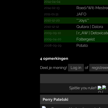
2014-04-04
Roed/­Wit-Mestr
2014-02-13
JAFO
2011-01-31
**Joys**
2010-12-20
Quitara | Dalora
2010-12-12
[ r_­AW ] Detoxica
2009-09-10
Foltergeist
2009-04-20
Potato
2008-09-29
4 opmerkingen
Deel je mening!
Log in
of
registree
Sjattie you rule!!
Perry Patelski