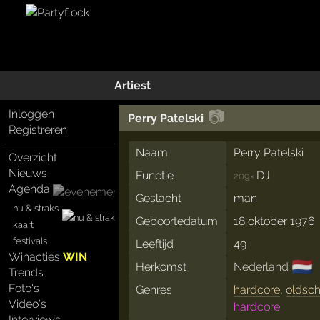
Artiest
📷
Inloggen
Perry Patelski
Registreren
Naam
Perry Patelski
Overzicht
Nieuws
Functie
DJ
209×
Agenda
Geslacht
man
nu & straks
Geboortedatum
18 oktober 1976
kaart
festivals
Leeftijd
49
Winacties
WIN
🇳🇱
Herkomst
Nederland
Trends
Foto's
Genres
hardcore
,
oldsch
Video's
hardcore
Interviews