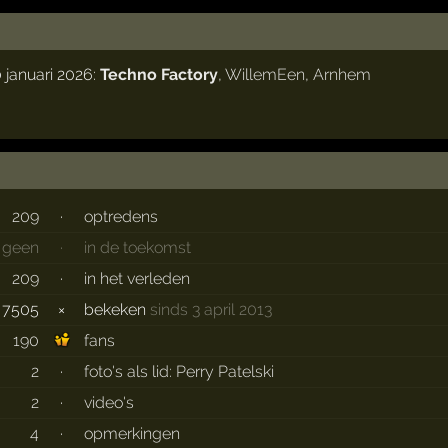
 januari 2026:
Techno Factory
,
WillemEen
,
Arnhem
209
·
optredens
geen
·
in de toekomst
209
·
in het verleden
7505
×
bekeken
sinds 3 april 2013
190
fans
2
·
foto's als lid: Perry Patelski
2
·
video's
4
·
opmerkingen