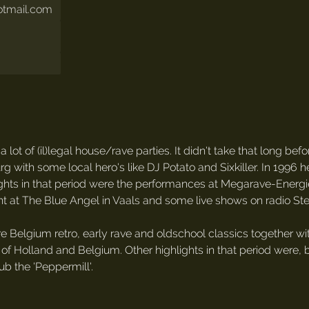
otmail.com
d a lot of (il)legal house/rave parties. It didn't take that long b
urg with some local hero's like DJ Potato and Sixkiller. In 199
ghts in that period were the performances at Megarave-Energie
 at The Blue Angel in Vaals and some live shows on radio Ste
e Belgium retro, early rave and oldschool classics together wit
of Holland and Belgium. Other highlights in that period were,
ub the 'Peppermill'.