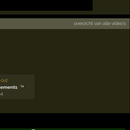
overzicht van alle video's
-out
'14
vements
M