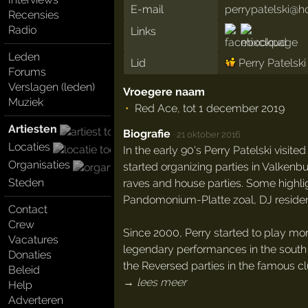
E-mail
perrypatelski@h
Recensies
Radio
Links
Leden
Lid
Perry Patelski
Forums
Verslagen (leden)
Vroegere naam
Muziek
Red Ace, tot 1 december 2019
Artiesten
Biografie
·
21 oktober 2016
Locaties
In the early 90's Perry Patelski visite
Organisaties
started organizing parties in Valkenb
Steden
raves and house parties. Some highli
Pandomonium-Platte zoal, DJ resident
Contact
Crew
Since 2000, Perry started to play mor
Vacatures
legendary performances in the south 
Donaties
the Reversed parties in the famous cl
Beleid
→ lees meer
Help
Adverteren