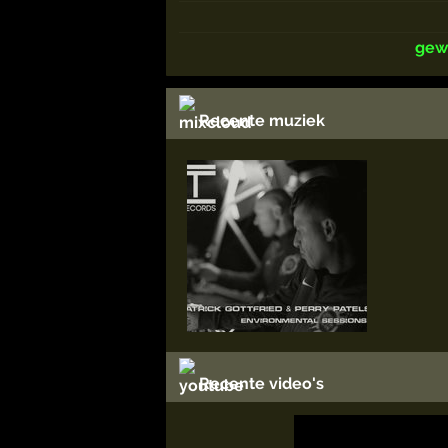
gew
Recente muziek
Recente video's