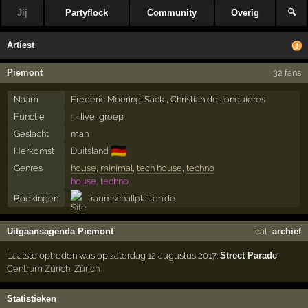
Jij
Partyflock
Community
Overig
🔍
Artiest
Piemont
32 fans
Naam
Frederic Moering-Sack , Christian de Jonquières
Functie
live, groep
5×
Geslacht
man
🇩🇪
Herkomst
Duitsland
Genres
house
,
minimal
,
tech house
,
techno
house, techno
Boekingen
traumschallplatten.de
Uitgaansagenda Piemont
ical
·
archief
Laatste optreden was op zaterdag 12 augustus 2017:
Street Parade
,
Centrum Zürich
,
Zürich
Statistieken