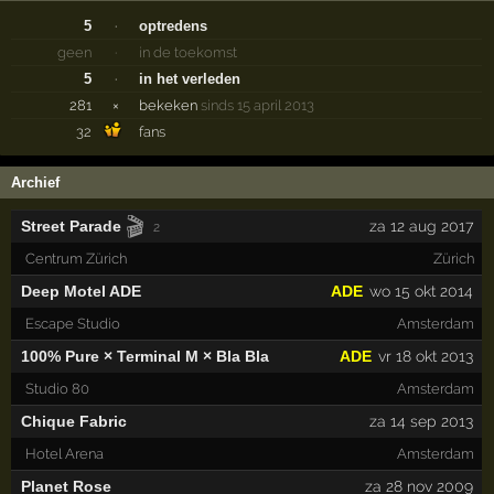
5
·
optredens
geen
·
in de toekomst
5
·
in het verleden
281
×
bekeken
sinds 15 april 2013
32
fans
Archief
🎬
Street Parade
za 12 aug 2017
2
Centrum Zürich
Zürich
Deep Motel ADE
ADE
wo 15 okt 2014
Escape Studio
Amsterdam
100% Pure × Terminal M × Bla Bla
ADE
vr 18 okt 2013
Studio 80
Amsterdam
Chique Fabric
za 14 sep 2013
Hotel Arena
Amsterdam
Planet Rose
za 28 nov 2009