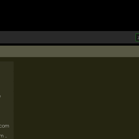
e
.com
m …