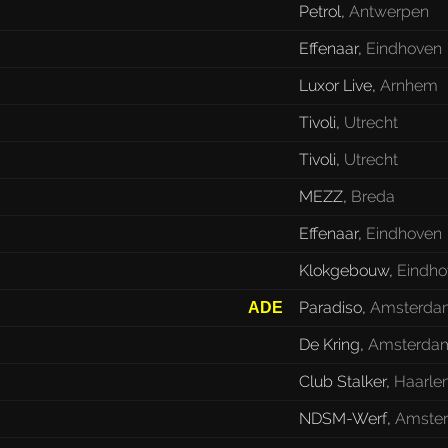
Petrol
,
Antwerpen
Effenaar
,
Eindhoven
Luxor Live
,
Arnhem
Tivoli
,
Utrecht
Tivoli
,
Utrecht
MEZZ
,
Breda
Effenaar
,
Eindhoven
Klokgebouw
,
Eindho
Paradiso
,
Amsterda
ADE
De Kring
,
Amsterda
Club Stalker
,
Haarl
NDSM-Werf
,
Amste