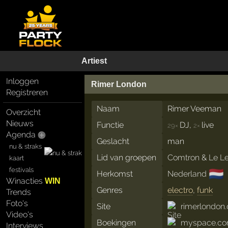
Artiest
Inloggen
Rimer London
Registreren
Naam
Rimer Veeman
Overzicht
Nieuws
Functie
DJ,
live
29×
2×
Agenda
Geslacht
man
nu & straks
Lid van groepen
Comtron
&
Le L
kaart
festivals
🇳🇱
Herkomst
Nederland
Winacties
WIN
Genres
electro
,
funk
Trends
Foto's
Site
rimerlondon
Video's
Boekingen
myspace.co
Interviews