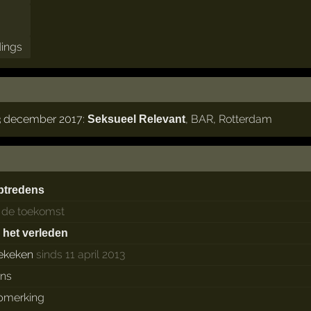
dings
3 december 2017:
,
BAR
,
Rotterdam
Seksueel Relevant
ptredens
n de toekomst
n het verleden
ekeken
sinds 11 april 2013
ans
pmerking