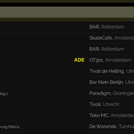
BAR
,
Rotterdam
SkateCafé
,
Amster
BAR
,
Rotterdam
OT301
,
Amsterdam
ADE
Tivoli de Helling
,
Utr
Bar Klein Berlijn
,
Utr
Paradigm
,
Groninge
ag 1
Tivoli
,
Utrecht
Toko MC
,
Amsterda
De Warande
,
Turnho
Young Marco