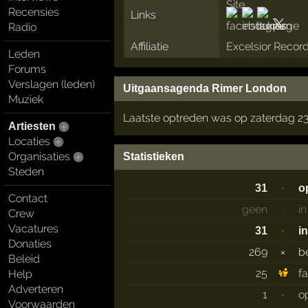
Recensies
Links
Radio
Affiliatie
Excelsior Recor
Leden
Forums
Verslagen (leden)
Uitgaansagenda Rimer London
Muziek
Laatste optreden was op zaterdag 2
Artiesten
Locaties
Organisaties
Statistieken
Steden
·
31
o
Contact
geen
·
i
Crew
Vacatures
·
31
i
Donaties
269
×
b
Beleid
25
f
Help
Adverteren
1
·
o
Voorwaarden