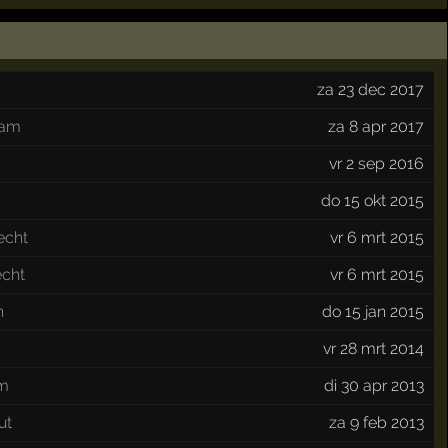
za 23 dec 2017
dam
za 8 apr 2017
vr 2 sep 2016
do 15 okt 2015
echt
vr 6 mrt 2015
echt
vr 6 mrt 2015
n
do 15 jan 2015
vr 28 mrt 2014
m
di 30 apr 2013
ut
za 9 feb 2013