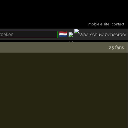
mobiele site
·
contact
🇳🇱
­
25 fans