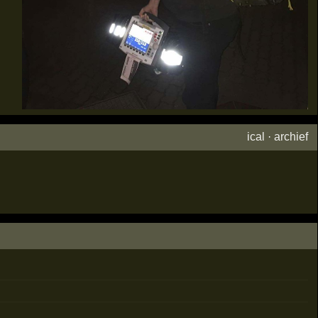
ical
·
archief