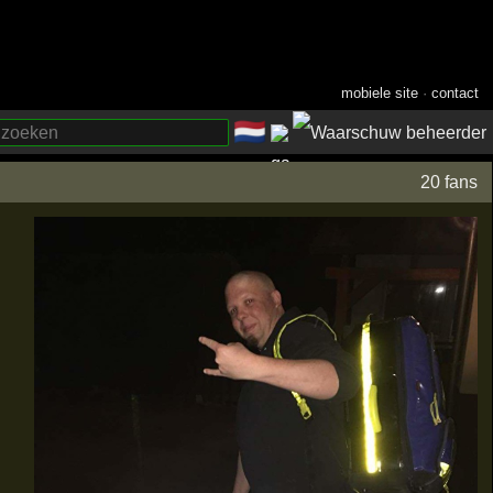
mobiele site
·
contact
🇳🇱
­
20 fans