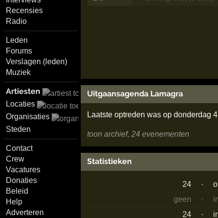
Recensies
Radio
Leden
Forums
Verslagen (leden)
Muziek
Artiesten
Uitgaansagenda Lamagra
Locaties
Laatste optreden was op donderdag 4
Organisaties
Steden
toon archief, 24 evenementen
Contact
Crew
Statistieken
Vacatures
Donaties
24
·
o
Beleid
geen
·
i
Help
Adverteren
24
·
i