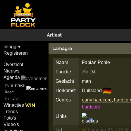
Artiest
Inloggen
Lamagra
Registreren
Naam
Fabian Pohle
Overzicht
Nieuws
Functie
DJ
25×
Agenda
Geslacht
man
nu & straks
🇩🇪
Herkomst
Duitsland
kaart
festivals
Genres
early hardcore
,
hardcor
WIN
Winacties
hardcore
Trends
Links
Foto's
Video's
Lid
Lamagra
(13 jul 2013)
Interviews